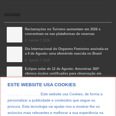
SOCIEDADE
Reclamações no Turismo aumentam em 2026 e
concentram-se nas plataformas de reservas
Agosto 7, 2026
Dia Internacional do Orgasmo Feminino assinala-se
a 8 de Agosto: uma efeméride nascida no Brasil
Agosto 7, 2026
Eclipse solar de 12 de Agosto: Amoreiras 360º
oferece óculos certificados para observação em
Lisboa
ESTE WEBSITE USA COOKIES
Agosto 7, 2026
Lua Afonso vence prémio internacional de liderança
. . . . . . . . . . . . . . . . Este website usa Cookies, de forma a
em engenharia espacial nos EUA
personalizar a publicidade e conteúdos que segue ou
Agosto 7, 2026
procura. Esta tecnologia vai ajudar-nos a mostrar-lhe os
anúncios mais relevantes e melhorar a sua experiência na
Preparar o carro para as férias de Verão