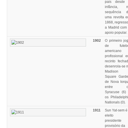
pais desde
infância, 
sequência 
uma revolta 
1868, regress
a Madrid com
apoio popular.
1902
O primeiro jo
de futebo
americano
profissional 
recinto fecha
desenrola-se 
Madison
Square Gard
de Nova Iorq
entre o
Syracuse (6)
os Philadelph
Nationals (0).
1911
Sun Yat-sem é
eleito
presidente
provisório da