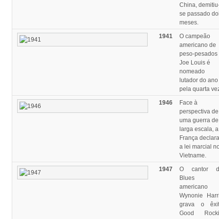
China, demitiu
se passado do
meses.
1941
O campeão
americano de
peso-pesados
Joe Louis é
nomeado
lutador do ano
pela quarta ve
1946
Face à
perspectiva de
uma guerra de
larga escala, a
França declar
a lei marcial n
Vietname.
1947
O cantor d
Blues
americano
Wynonie Harr
grava o êxi
Good Rocki