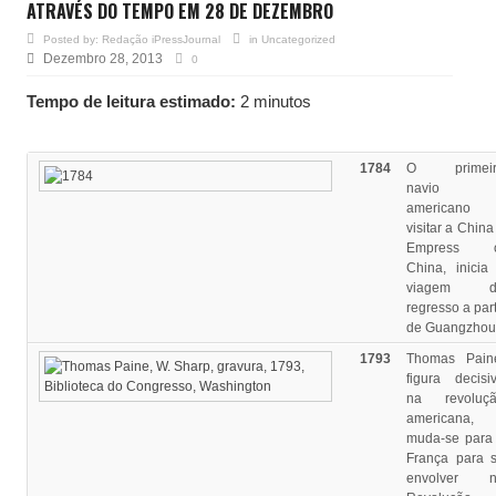
ATRAVÉS DO TEMPO EM 28 DE DEZEMBRO
Posted by:
Redação iPressJournal
in
Uncategorized
Dezembro 28, 2013
0
Tempo de leitura estimado:
2 minutos
1784
O primeir
navio
americano 
visitar a China
Empress o
China, inicia
viagem d
regresso a part
de Guangzhou
1793
Thomas Pain
figura decisi
na revoluç
americana,
muda-se para
França para 
envolver n