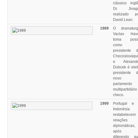
clássico ingl
Dr. Jivago
realizado p
David Lean.
1989
O dramatur
Vaclav Hav
toma poss
como
presidente 
Checoslováqu
e Alexande
Dubcek é elei
presidente 
novo
parlamento
multipartidário
checo.
1999
Portugal e
Indonésia
restabelecem
relações
diplomáticas,
após 
diferendo q