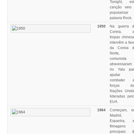
Tonight, es
canção veio
popularizar
palavra Rock.
1950
Na guerra 
Coreia, a
tropas chines
intervêm a fav
da Coreia 
Norte,
comunista 
atravessaram
rio Yalu pa
ajudar 
combater a
forças da
Nações Unid
lideradas pel
EUA.
1964
Começam, e
Madrid,
Espanha, a
filmagens
principais 