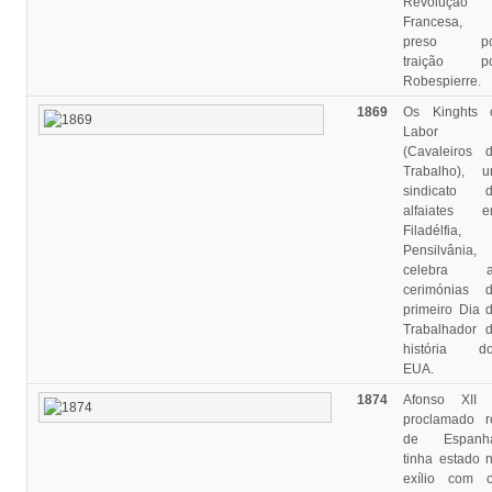
Revolução
Francesa, 
preso po
traição po
Robespierre.
1869
Os Kinghts 
Labor
(Cavaleiros 
Trabalho), 
sindicato 
alfaiates 
Filadélfia,
Pensilvânia,
celebra a
cerimónias 
primeiro Dia 
Trabalhador 
história d
EUA.
1874
Afonso XII
proclamado r
de Espanha
tinha estado 
exílio com 