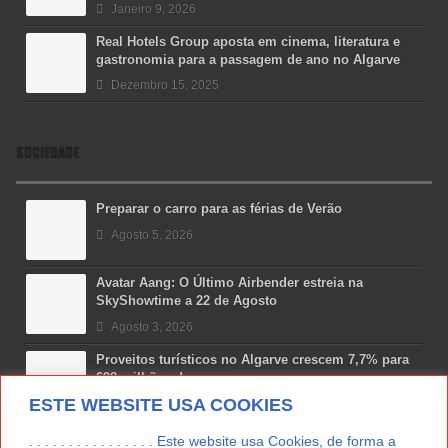
Janeiro 9, 2026
Real Hotels Group aposta em cinema, literatura e
gastronomia para a passagem de ano no Algarve
Dezembro 15, 2025
SOCIEDADE
Preparar o carro para as férias de Verão
Agosto 5, 2026
Avatar Aang: O Último Airbender estreia na
SkyShowtime a 22 de Agosto
Agosto 3, 2026
Proveitos turísticos no Algarve crescem 7,7% para
698 milhões de euros
ESTE WEBSITE USA COOKIES
Julho 31, 2026
Costa Boal Branco 2025: nova colheita reforça
. . . . . . . . . . . . . . . . Este website usa Cookies, de forma a