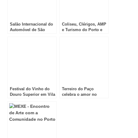
Salão Internacional do
Coliseu, Clérigos, AMP
Automóvel de São
e Turismo do Porto e
Paulo, até 9 de
Norte unem-se em
Novembro
projeto social e artístico
dedicado à
adolescência
Festival do Vinho do
Terreiro do Paço
Douro Superior em Vila
celebra o amor no
Nova de Foz Côa
verão com
#ULISSEIA21