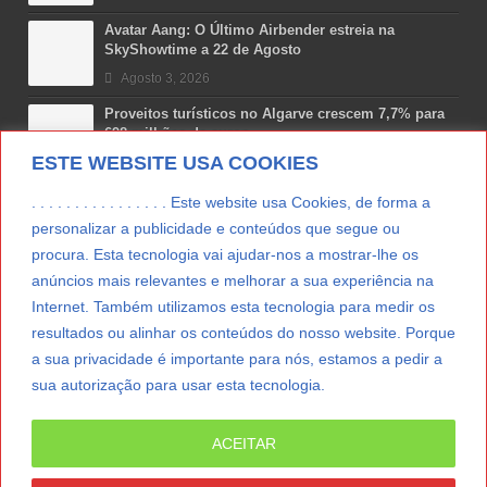
Avatar Aang: O Último Airbender estreia na
SkyShowtime a 22 de Agosto
Agosto 3, 2026
Proveitos turísticos no Algarve crescem 7,7% para
698 milhões de euros
ESTE WEBSITE USA COOKIES
Julho 31, 2026
Costa Boal Branco 2025: nova colheita reforça
. . . . . . . . . . . . . . . . Este website usa Cookies, de forma a
aposta nos brancos do Douro
personalizar a publicidade e conteúdos que segue ou
Julho 29, 2026
procura. Esta tecnologia vai ajudar-nos a mostrar-lhe os
anúncios mais relevantes e melhorar a sua experiência na
Novas 7 Maravilhas de Portugal: Setúbal recebe
final regional da Grande Lisboa
Internet. Também utilizamos esta tecnologia para medir os
Julho 29, 2026
resultados ou alinhar os conteúdos do nosso website. Porque
a sua privacidade é importante para nós, estamos a pedir a
sua autorização para usar esta tecnologia.
LER MAIS
ACEITAR
© Copyright 2012/2026 IpressJournal, Direitos
Reservados. |
Estatuto Editorial
|
Ficha Técnica
|