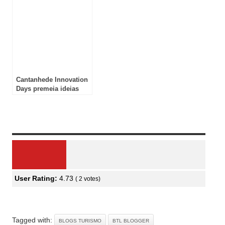
Cantanhede Innovation
Days premeia ideias
inovadoras para o
futuro da saúde
Review Overview
User Rating:
4.73
(
2
votes)
Tagged with:
BLOGS TURISMO
BTL BLOGGER