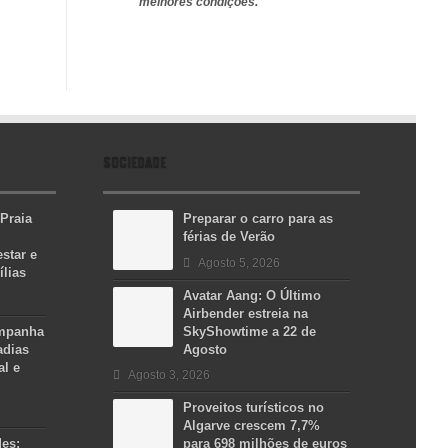
melhores condições.
SOCIEDADE
 Praia
Preparar o carro para as
férias de Verão
star e
Agosto 5, 2026
ílias
Avatar Aang: O Último
Airbender estreia na
ampanha
SkyShowtime a 22 de
adias
Agosto
al e
Agosto 3, 2026
Proveitos turísticos no
Algarve crescem 7,7%
des:
para 698 milhões de euros