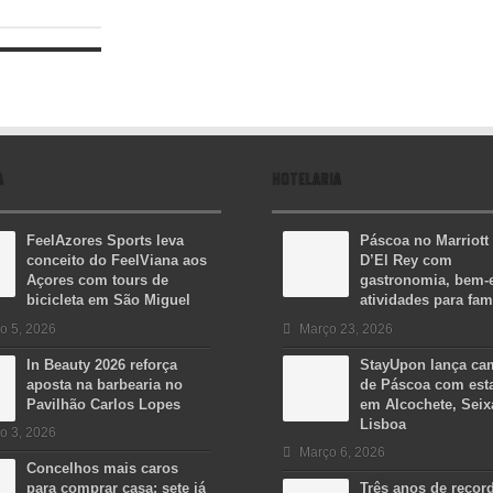
A
HOTELARIA
FeelAzores Sports leva
Páscoa no Marriott
conceito do FeelViana aos
D’El Rey com
Açores com tours de
gastronomia, bem-e
bicicleta em São Miguel
atividades para fam
o 5, 2026
Março 23, 2026
In Beauty 2026 reforça
StayUpon lança c
aposta na barbearia no
de Páscoa com est
Pavilhão Carlos Lopes
em Alcochete, Seix
Lisboa
o 3, 2026
Março 6, 2026
Concelhos mais caros
para comprar casa: sete já
Três anos de recor