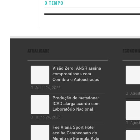
O TEMPO
ATUALIDADE
ECONOMI
Visão Zero: ANSR assina
compromissos com
Coimbra e Autoestradas
Julho 24, 2026
Agost
Produção de metadona:
ICAD alarga acordo com
Laboratório Nacional
Julho 24, 2026
Agost
FeelViana Sport Hotel
acolhe Campeonato do
Mundo de Fórmula Kyte