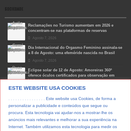
SOCIEDADE
Reclamações no Turismo aumentam em 2026 e
concentram-se nas plataformas de reservas
Agosto 7, 2026
Dia Internacional do Orgasmo Feminino assinala-se
a 8 de Agosto: uma efeméride nascida no Brasil
Agosto 7, 2026
Eclipse solar de 12 de Agosto: Amoreiras 360º
oferece óculos certificados para observação em
Lisboa
ESTE WEBSITE USA COOKIES
Agosto 7, 2026
Lua Afonso vence prémio internacional de liderança
. . . . . . . . . . . . . . . . Este website usa Cookies, de forma a
em engenharia espacial nos EUA
personalizar a publicidade e conteúdos que segue ou
Agosto 7, 2026
procura. Esta tecnologia vai ajudar-nos a mostrar-lhe os
anúncios mais relevantes e melhorar a sua experiência na
Preparar o carro para as férias de Verão
Internet. Também utilizamos esta tecnologia para medir os
Agosto 5, 2026