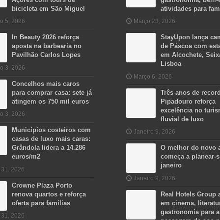
bicicleta em São Miguel
atividades para fam
o 5, 2026
Março 23, 2026
In Beauty 2026 reforça
StayUpon lança c
aposta na barbearia no
de Páscoa com est
Pavilhão Carlos Lopes
em Alcochete, Seix
Lisboa
o 3, 2026
Março 6, 2026
Concelhos mais caros
para comprar casa: sete já
Três anos de recor
atingem os 750 mil euros
Pipadouro reforça
excelência no turi
o 3, 2026
fluvial de luxo
Municípios costeiros com
Janeiro 9, 2026
casas de luxo mais caras:
Grândola lidera a 14.286
O melhor do novo 
euros/m2
começa a planear-
janeiro
 31, 2026
Janeiro 9, 2026
Crowne Plaza Porto
renova quartos e reforça
Real Hotels Group 
oferta para famílias
em cinema, literatu
gastronomia para a
 31, 2026