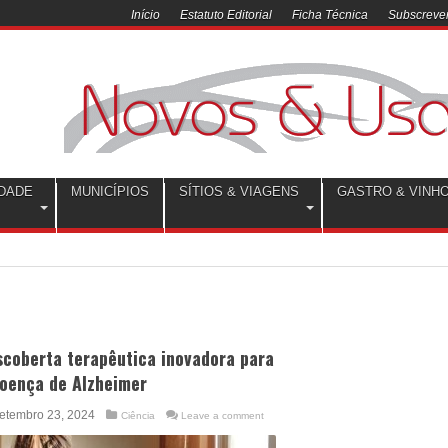
Início
Estatuto Editorial
Ficha Técnica
Subscrever
DADE
MUNICÍPIOS
SÍTIOS & VIAGENS
GASTRO & VINH
scoberta terapêutica inovadora para
doença de Alzheimer
etembro 23, 2024
Ciência
Leave a comment