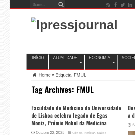
INÍCIO
ATUALIDADE
ECONOMIA
SOCIE
Home
»
Etiqueta:
FMUL
Tag Archives:
FMUL
Faculdade de Medicina da Universidade
De
de Lisboa celebra legado de Egas
a 
Moniz, Prémio Nobel da Medicina
S
Outubro 22, 2025
Ciência
,
Notícia*
,
Saúde