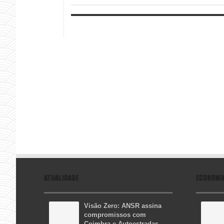
ATUALIDADE
ECONOMI
Visão Zero: ANSR assina
compromissos com
Coimbra e Autoestradas