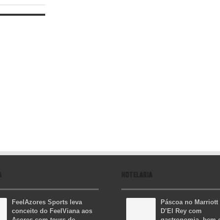
A
HOTELARIA
FeelAzores Sports leva
Páscoa no Marriott
conceito do FeelViana aos
D’El Rey com
Açores com tours de
gastronomia, bem-e