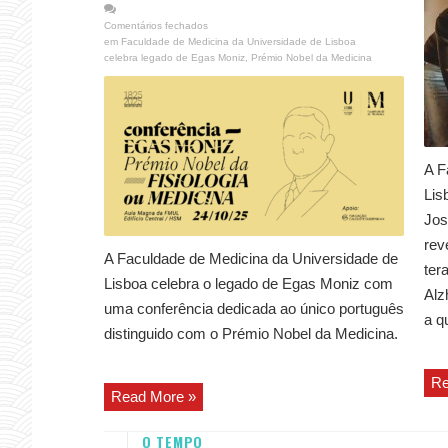
Comentários fechados
em Faculdade de Medicina da Universidade de Lisboa
celebra legado de Egas Moniz, Prémio Nobel da Medicina
A F
Lis
Jos
rev
A Faculdade de Medicina da Universidade de
ter
Lisboa celebra o legado de Egas Moniz com
Alz
uma conferência dedicada ao único português
a q
distinguido com o Prémio Nobel da Medicina.
Re
Read More »
O TEMPO