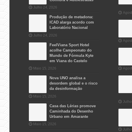
Julho 24, 2026
Agost
Produção de metadona:
ICAD alarga acordo com
Laboratório Nacional
Julho 24, 2026
Agost
FeelViana Sport Hotel
acolhe Campeonato do
Mundo de Fórmula Kyte
em Viana do Castelo
Maio 15, 2026
Agost
Nova UNO analisa a
desordem global e o risco
da desinformação
Maio 15, 2026
Julho
Casa das Lérias promove
Caminhada do Desenho
Urbano em Amarante
Maio 15, 2026
Julho