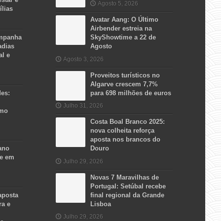
Agosto 5, 2026
ílias
Avatar Aang: O Último
Airbender estreia na
ampanha
SkyShowtime a 22 de
adias
Agosto
al e
Agosto 3, 2026
Proveitos turísticos no
Algarve crescem 7,7%
des:
para 698 milhões de euros
Julho 31, 2026
smo
Costa Boal Branco 2025:
nova colheita reforça
aposta nos brancos do
ano
Douro
se em
Julho 29, 2026
Novas 7 Maravilhas de
Portugal: Setúbal recebe
aposta
final regional da Grande
ra e
Lisboa
Julho 29, 2026