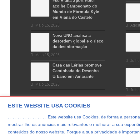
FeelViana Sport Hotel
acolhe Campeonato do
Mundo de Fórmula Kyte
em Viana do Castelo
Maio 15, 2026
Agost
Nova UNO analisa a
desordem global e o risco
da desinformação
Maio 15, 2026
Julho
Casa das Lérias promove
Caminhada do Desenho
Urbano em Amarante
Maio 15, 2026
Julho
ESTE WEBSITE USA COOKIES
. . . . . . . . . . . . . . . . Este website usa Cookies, de forma a p
mostrar-lhe os anúncios mais relevantes e melhorar a sua experiên
conteúdos do nosso website. Porque a sua privacidade é important