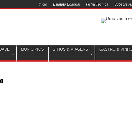
Início
Estatuto Editorial
Ficha Técnica
Subscrever
DADE
MUNICÍPIOS
SÍTIOS & VIAGENS
GASTRO & VINH
o