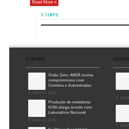
Read More »
O TEMPO
ATUALIDADE
ECONOMI
Visão Zero: ANSR assina
compromissos com
Coimbra e Autoestradas
Julho 24, 2026
Agost
Produção de metadona:
ICAD alarga acordo com
Laboratório Nacional
Julho 24, 2026
Agost