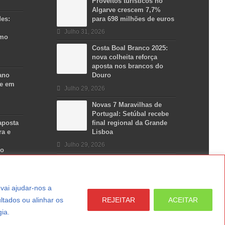
Proveitos turísticos no
Algarve crescem 7,7%
des:
para 698 milhões de euros
Julho 31, 2026
smo
Costa Boal Branco 2025:
nova colheita reforça
aposta nos brancos do
ano
Douro
se em
Julho 29, 2026
Novas 7 Maravilhas de
Portugal: Setúbal recebe
aposta
final regional da Grande
ra e
Lisboa
Julho 29, 2026
no
a vai ajudar-nos a
ltados ou alinhar os
REJEITAR
ACEITAR
gia.
LER MAIS