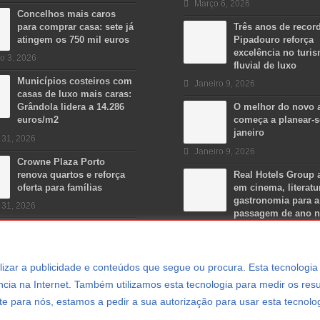
Março 6, 2026
Concelhos mais caros
para comprar casa: sete já
Três anos de recor
atingem os 750 mil euros
Pipadouro reforça
excelência no turi
o 3, 2026
fluvial de luxo
Municípios costeiros com
Janeiro 9, 2026
casas de luxo mais caras:
Grândola lidera a 14.286
O melhor do novo 
euros/m2
começa a planear-
janeiro
 31, 2026
Janeiro 9, 2026
Crowne Plaza Porto
renova quartos e reforça
Real Hotels Group 
oferta para famílias
em cinema, literatu
gastronomia para a
 31, 2026
passagem de ano 
Algarve
Dezembro 15, 2025
ersonalizar a publicidade e conteúdos que segue ou procura. Esta tecnologi
cia na Internet. Também utilizamos esta tecnologia para medir os resu
e para nós, estamos a pedir a sua autorização para usar esta tecnolo