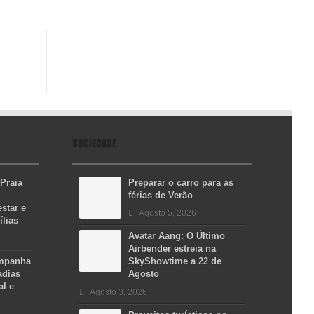
SOCIEDADE
 Praia
Preparar o carro para as
férias de Verão
star e
Agosto 5, 2026
ílias
Avatar Aang: O Último
Airbender estreia na
ampanha
SkyShowtime a 22 de
adias
Agosto
al e
Agosto 3, 2026