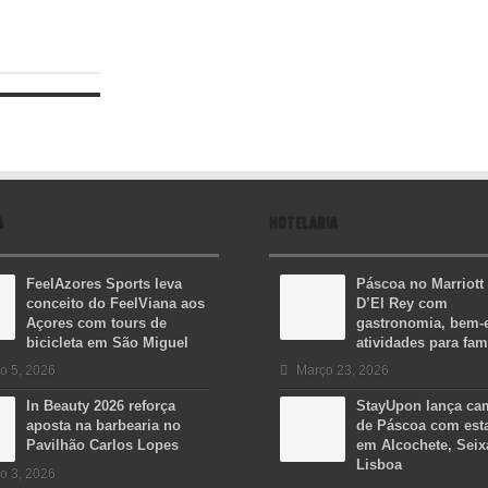
A
HOTELARIA
FeelAzores Sports leva
Páscoa no Marriott
conceito do FeelViana aos
D’El Rey com
Açores com tours de
gastronomia, bem-e
bicicleta em São Miguel
atividades para fam
o 5, 2026
Março 23, 2026
In Beauty 2026 reforça
StayUpon lança c
aposta na barbearia no
de Páscoa com est
Pavilhão Carlos Lopes
em Alcochete, Seix
Lisboa
o 3, 2026