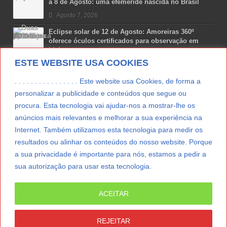
a 8 de Agosto: uma efeméride nascida no Brasil
Agosto 7, 2026
Eclipse solar de 12 de Agosto: Amoreiras 360º
oferece óculos certificados para observação em
Lisboa
ESTE WEBSITE USA COOKIES
Agosto 7, 2026
Lua Afonso vence prémio internacional de liderança
. . . . . . . . . . . . . . . . Este website usa Cookies, de forma a
em engenharia espacial nos EUA
personalizar a publicidade e conteúdos que segue ou
Agosto 7, 2026
procura. Esta tecnologia vai ajudar-nos a mostrar-lhe os
anúncios mais relevantes e melhorar a sua experiência na
Preparar o carro para as férias de Verão
Internet. Também utilizamos esta tecnologia para medir os
Agosto 5, 2026
resultados ou alinhar os conteúdos do nosso website. Porque
a sua privacidade é importante para nós, estamos a pedir a
sua autorização para usar esta tecnologia.
LER MAIS
ACEITAR
© Copyright 2012/2026 IpressJournal, Direitos
Reservados. |
Estatuto Editorial
|
Ficha Técnica
|
REJEITAR
CONTATO
|
SUBSCREVER NEWSLETTER
|