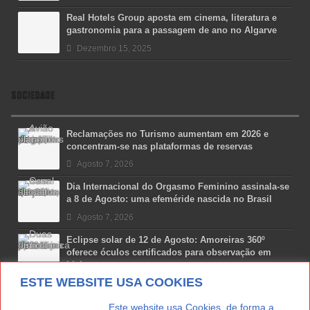
Real Hotels Group aposta em cinema, literatura e
gastronomia para a passagem de ano no Algarve
Dezembro 15, 2025
SOCIEDADE
Reclamações no Turismo aumentam em 2026 e
concentram-se nas plataformas de reservas
Agosto 7, 2026
Dia Internacional do Orgasmo Feminino assinala-se
a 8 de Agosto: uma efeméride nascida no Brasil
Agosto 7, 2026
Eclipse solar de 12 de Agosto: Amoreiras 360º
oferece óculos certificados para observação em
Lisboa
ESTE WEBSITE USA COOKIES
Agosto 7, 2026
Lua Afonso vence prémio internacional de liderança
. . . . . . . . . . . . . . . . Este website usa Cookies, de forma a