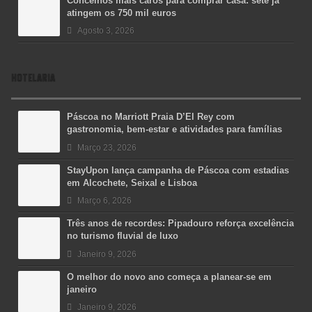
Concelhos mais caros para comprar casa: sete já
atingem os 750 mil euros
Agosto 3, 2026
HOTELARIA
Páscoa no Marriott Praia D’El Rey com
gastronomia, bem-estar e atividades para famílias
Março 23, 2026
StayUpon lança campanha de Páscoa com estadias
em Alcochete, Seixal e Lisboa
Março 6, 2026
Três anos de recordes: Pipadouro reforça excelência
no turismo fluvial de luxo
Janeiro 9, 2026
O melhor do novo ano começa a planear-se em
janeiro
Janeiro 9, 2026