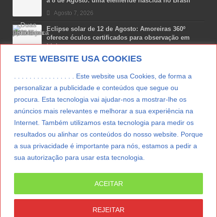
a 8 de Agosto: uma efeméride nascida no Brasil
Agosto 7, 2026
Eclipse solar de 12 de Agosto: Amoreiras 360º
oferece óculos certificados para observação em
Lisboa
ESTE WEBSITE USA COOKIES
Agosto 7, 2026
Lua Afonso vence prémio internacional de liderança
. . . . . . . . . . . . . . . . Este website usa Cookies, de forma a
em engenharia espacial nos EUA
personalizar a publicidade e conteúdos que segue ou
Agosto 7, 2026
procura. Esta tecnologia vai ajudar-nos a mostrar-lhe os
anúncios mais relevantes e melhorar a sua experiência na
Preparar o carro para as férias de Verão
Internet. Também utilizamos esta tecnologia para medir os
Agosto 5, 2026
resultados ou alinhar os conteúdos do nosso website. Porque
a sua privacidade é importante para nós, estamos a pedir a
sua autorização para usar esta tecnologia.
LER MAIS
ACEITAR
© Copyright 2012/2026 IpressJournal, Direitos
Reservados. |
Estatuto Editorial
|
Ficha Técnica
|
REJEITAR
CONTATO
|
SUBSCREVER NEWSLETTER
|