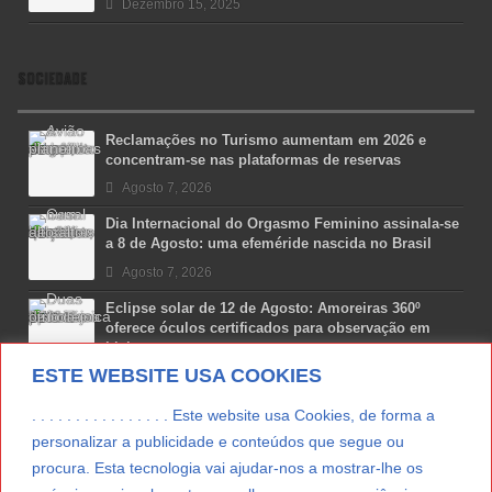
Dezembro 15, 2025
SOCIEDADE
Reclamações no Turismo aumentam em 2026 e
concentram-se nas plataformas de reservas
Agosto 7, 2026
Dia Internacional do Orgasmo Feminino assinala-se
a 8 de Agosto: uma efeméride nascida no Brasil
Agosto 7, 2026
Eclipse solar de 12 de Agosto: Amoreiras 360º
oferece óculos certificados para observação em
Lisboa
ESTE WEBSITE USA COOKIES
Agosto 7, 2026
Lua Afonso vence prémio internacional de liderança
. . . . . . . . . . . . . . . . Este website usa Cookies, de forma a
em engenharia espacial nos EUA
personalizar a publicidade e conteúdos que segue ou
Agosto 7, 2026
procura. Esta tecnologia vai ajudar-nos a mostrar-lhe os