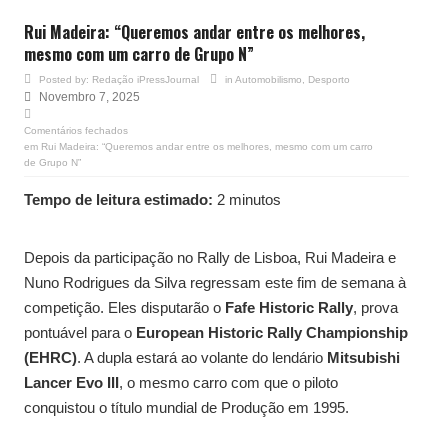
Rui Madeira: “Queremos andar entre os melhores,
mesmo com um carro de Grupo N”
Posted by:
Redação iPressJournal
in
Automobilismo
,
Desporto
Novembro 7, 2025
Comentários fechados
em Rui Madeira: “Queremos andar entre os melhores, mesmo com um carro
de Grupo N”
Tempo de leitura estimado:
2 minutos
Depois da participação no Rally de Lisboa, Rui Madeira e
Nuno Rodrigues da Silva regressam este fim de semana à
competição. Eles disputarão o
Fafe Historic Rally
, prova
pontuável para o
European Historic Rally Championship
(EHRC)
. A dupla estará ao volante do lendário
Mitsubishi
Lancer Evo III
, o mesmo carro com que o piloto
conquistou o título mundial de Produção em 1995.