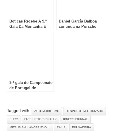
Boticas Recebe A 9.ª
Daniel García Balboa
Gala Da Montanha E
continua na Porsche
Celebra A Histórica
Sprint Challenge
Época De 2025
9.ª gala do Campeonato
de Portugal de
Montanha J.C. Group
celebra época histórica
em Boticas
Tagged with:
AUTOMOBILISMO
DESPORTO MOTORIZADO
EHRC
FAFE HISTORIC RALLY
IPRESSJOURNAL
MITSUBISHI LANCER EVO III
RALIS
RUI MADEIRA