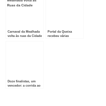
Carnaval da Mealhada
Portal da Queixa
volta às ruas da Cidade
recebeu várias
denúncias sobre cortes
nos apoios sociais
Doze finalistas, um
vencedor: a corrida ao
Melhor Pastel de Nata
2025
Review Overview