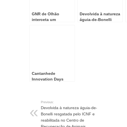
GNR de Olhão
Devolvida à natureza
interceta um
águia-de-Bonelli
carregamento de
resgatada pelo ICNF
haxixe
e reabilitada no
Centro de
Recuperação de
Animais Silvestres da
CML
Cantanhede
Innovation Days
premeia ideias
inovadoras para o
futuro da saúde
Previous:
Devolvida à natureza águia-de-
Bonelli resgatada pelo ICNF e
reabilitada no Centro de
Recuperação de Animais