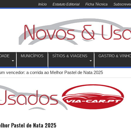
Início
Estatuto Editorial
Ficha Técnica
Subscrever
DADE
MUNICÍPIOS
SÍTIOS & VIAGENS
GASTRO & VINH
 um vencedor: a corrida ao Melhor Pastel de Nata 2025
elhor Pastel de Nata 2025