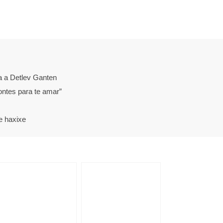
a a Detlev Ganten
ontes para te amar”
e haxixe