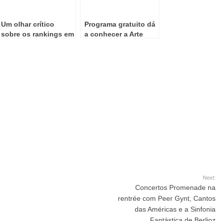
Um olhar crítico
Programa gratuito dá
sobre os rankings em
a conhecer a Arte
debate na Fundação
Equestre Portuguesa
Serralves
no Dia Internacional
do Património
Cultural Imaterial
Next:
Concertos Promenade na
rentrée com Peer Gynt, Cantos
das Américas e a Sinfonia
Fantástica de Berlioz