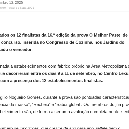
embro 12, 2025
elhor Pastel de Nata 2025
ados os 12 finalistas da 16.ª edição da prova O Melhor Pastel de
do concurso, inserida no Congresso de Cozinha, nos Jardins do
cido o vencedor.
onada a estabelecimentos com fabrico próprio na Área Metropolitana 
que
decorreram entre os dias 9 a 11 de setembro, no Centro Lexu
á com a presença dos 12 estabelecimentos finalistas.
rgílio Nogueiro Gomes, durante a prova são pontuadas característica
ncia da massa”, “Recheio” e “Sabor global”. Os membros do júri pr
belecimento são, de forma a ser uma avaliação completamente isent
mero de inscrições, que cresce de ano para ano, reflete bem o