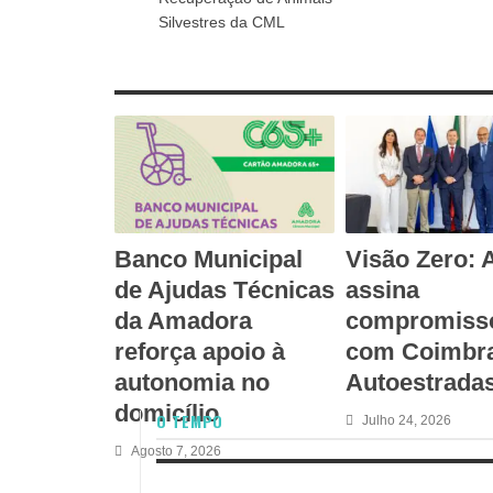
Silvestres da CML
RELATED ARTICLES
Banco Municipal
Visão Zero:
de Ajudas Técnicas
assina
da Amadora
compromiss
reforça apoio à
com Coimbra
autonomia no
Autoestrada
domicílio
O TEMPO
Julho 24, 2026
Agosto 7, 2026