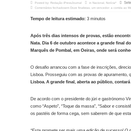
Set
Posted by:
Redação iPressJournal
in
Nacional
,
Notícia*
Comentários fechados
em Doze finalistas, um vencedor: a corrida ao M
Tempo de leitura estimado:
3 minutos
Após três dias intensos de provas, estão encontr
Nata. Dia 6 de outubro acontece a grande final 
Marquês de Pombal, em Oeiras, onde será conhe
O desafio arrancou com a fase de inscrições, direci
Lisboa. Prosseguiu com as provas de apuramento, 
Lisboa. A grande final, aberta ao público, contar
De acordo com o presidente do júri e gastrónomo Vi
como “Aspeto”, “Toque da massa”, “Sabor e consistê
os pastéis de forma cega, sem saberem de que esta
“Esta promete ser mais uma edição de sucesso! O nú