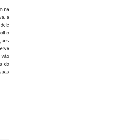
ém na
va, a
 dele
balho
ções
serve
s vão
s do
suas