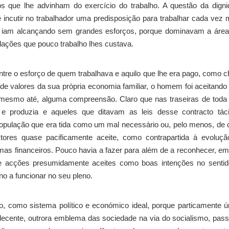
os que lhe advinham do exercício do trabalho. A questão da dign
 incutir no trabalhador uma predisposição para trabalhar cada vez 
os iam alcançando sem grandes esforços, porque dominavam a áre
lações que pouco trabalho lhes custava.
ntre o esforço de quem trabalhava e aquilo que lhe era pago, como 
de valores da sua própria economia familiar, o homem foi aceitando
 mesmo até, alguma compreensão. Claro que nas traseiras de toda
 e produzia e aqueles que ditavam as leis desse contracto táci
pulação que era tida como um mal necessário ou, pelo menos, de di
tores quase pacificamente aceite, como contrapartida à evoluçã
emas financeiros. Pouco havia a fazer para além de a reconhecer, e
e acções presumidamente aceites como boas intenções no sentid
no a funcionar no seu pleno.
mo, como sistema político e económico ideal, porque particamente ú
cente, outrora emblema das sociedade na via do socialismo, pas