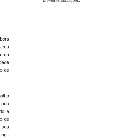
melhores condições.
mbora
sceu
é uma
edade
no de
alho
ciado
do á
ão de
á sua
ingir