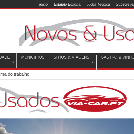
Início
Estatuto Editorial
Ficha Técnica
Subscrever
DADE
MUNICÍPIOS
SÍTIOS & VIAGENS
GASTRO & VINH
ma do trabalho