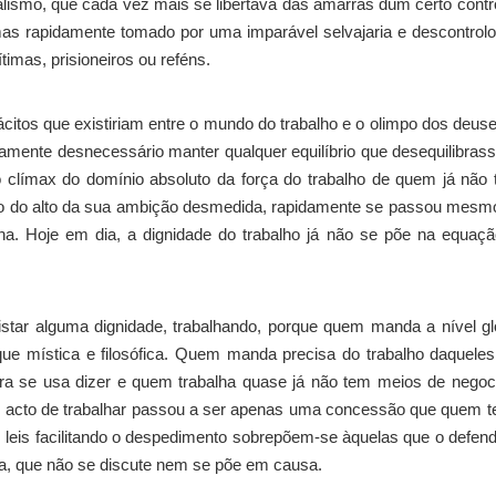
alismo, que cada vez mais se libertava das amarras dum certo contr
mas rapidamente tomado por uma imparável selvajaria e descontrol
imas, prisioneiros ou reféns.
citos que existiriam entre o mundo do trabalho e o olimpo dos deus
tamente desnecessário manter qualquer equilíbrio que desequilibras
o clímax do domínio absoluto da força do trabalho de quem já não 
mado do alto da sua ambição desmedida, rapidamente se passou mesm
ha. Hoje em dia, a dignidade do trabalho já não se põe na equaç
tar alguma dignidade, trabalhando, porque quem manda a nível gl
ue mística e filosófica. Quem manda precisa do trabalho daquele
a se usa dizer e quem trabalha quase já não tem meios de negoc
 acto de trabalhar passou a ser apenas uma concessão que quem 
s leis facilitando o despedimento sobrepõem-se àquelas que o defen
a, que não se discute nem se põe em causa.