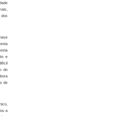
idade
mais,
a dos
chave
 esta
 esta
to e
fícil
o do
mbora
o de
nico,
sou a