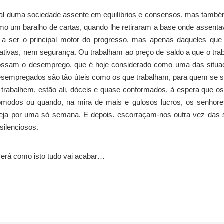
sal duma sociedade assente em equilíbrios e consensos, mas tamb
mo um baralho de cartas, quando lhe retiraram a base onde assenta
ua a ser o principal motor do progresso, mas apenas daqueles que
nativas, nem segurança. Ou trabalham ao preço de saldo a que o tra
rossam o desemprego, que é hoje considerado como uma das situa
 desempregados são tão úteis como os que trabalham, para quem se 
 trabalhem, estão ali, dóceis e quase conformados, à espera que o
ómodos ou quando, na mira de mais e gulosos lucros, os senhore
eja por uma só semana. E depois. escorraçam-nos outra vez das 
silenciosos.
verá como isto tudo vai acabar…