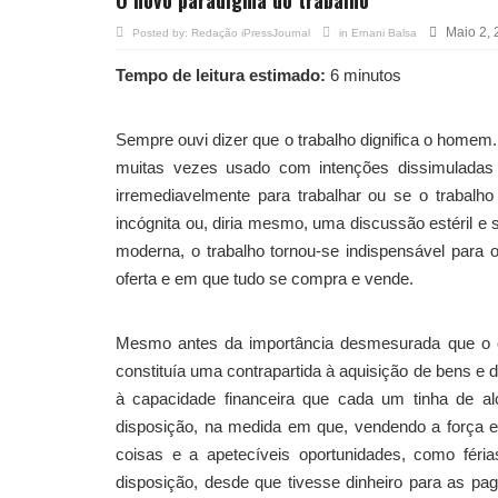
Maio 2,
Posted by:
Redação iPressJournal
in
Ernani Balsa
Tempo de leitura estimado:
6 minutos
Sempre ouvi dizer que o trabalho dignifica o homem
muitas vezes usado com intenções dissimuladas
irremediavelmente para trabalhar ou se o trabalh
incógnita ou, diria mesmo, uma discussão estéril e
moderna, o trabalho tornou-se indispensável para
oferta e em que tudo se compra e vende.
Mesmo antes da importância desmesurada que o c
constituía uma contrapartida à aquisição de bens e 
à capacidade financeira que cada um tinha de a
disposição, na medida em que, vendendo a força 
coisas e a apetecíveis oportunidades, como féria
disposição, desde que tivesse dinheiro para as pa