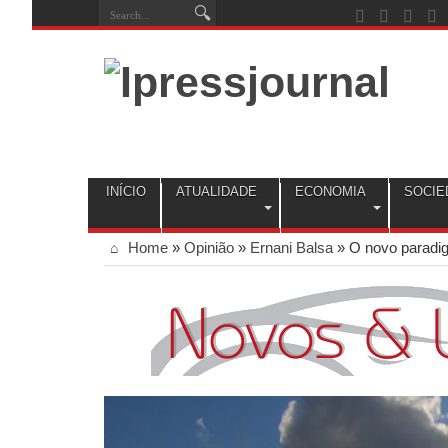
INÍCIO
ATUALIDADE
ECONOMIA
SOCIE
Home
»
Opinião
»
Ernani Balsa
»
O novo paradig