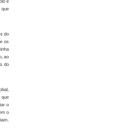
olo e
o que
es do
se os
tinha
o, ao
ão do
obal,
s que
iar o
tem o
diam.