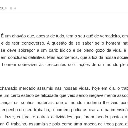
 2014
0
. É um chavão que, apesar de tudo, tem o seu quê de verdadeiro, e
 e de teor controverso. A questão de se saber se o homem na
o se deve sobrepor a um cariz lúdico e de pleno gozo da vida, 
 sem conclusão definitiva. Mas acordemos, que à luz da nossa soci
 o homem sobreviver às crescentes solicitações de um mundo ple
hamado mercado assumiu nas nossas vidas, hoje em dia, o trab
de um certo estado de felicidade que veio sendo inegavelmente asso
lcançar os sonhos materiais que o mundo moderno lhe veio pon
e engenho do seu trabalho, o homem podia aspirar a uma imensid
s, lazer, cultura, e outras actividades que foram sendo postas 
gar. O trabalho, assumia-se pois como uma moeda de troca para at