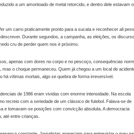
reduzido a um amontoado de metal retorcido, e dentro dele estavam 
r um carro praticamente pronto para a sucata e reconhecer ali pes
de descrever. Durante segundos, a campanha, as eleições, os discurs
 medo cru de perder quem nos é próximo.
ilesos, apenas com dores no corpo e no pescoço, consequências norm
me, mas o choque permaneceu. Quem já chegou a um local de acident
 há vítimas mortais, algo se quebra de forma irreversível.
idenciais de 1986 eram vividas com enorme intensidade. Na escola
 no recreio com a seriedade de um clássico de futebol. Falava-se de
sa e tomavam-se posições com convicção absoluta. A democracia
, até entre crianças.
sença constante. Jornalistas apareciam para entrevistar o meu pai