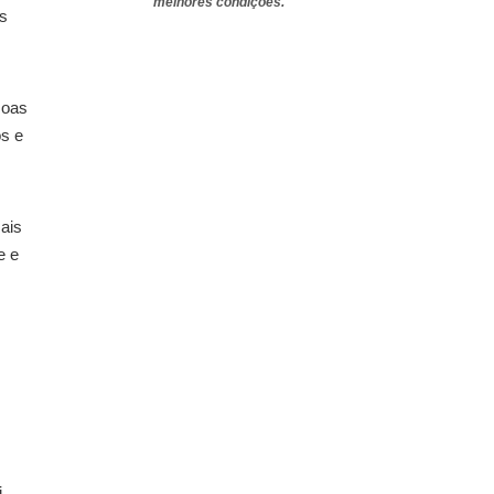
melhores condições.
os
soas
os e
ais
e e
,