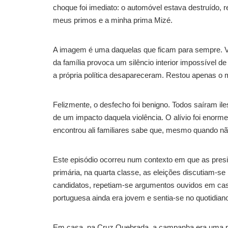
choque foi imediato: o automóvel estava destruído, 
meus primos e a minha prima Mizé.
A imagem é uma daquelas que ficam para sempre. Ve
da família provoca um silêncio interior impossível 
a própria política desapareceram. Restou apenas o
Felizmente, o desfecho foi benigno. Todos saíram 
de um impacto daquela violência. O alívio foi enor
encontrou ali familiares sabe que, mesmo quando não
Este episódio ocorreu num contexto em que as pres
primária, na quarta classe, as eleições discutiam-se
candidatos, repetiam-se argumentos ouvidos em ca
portuguesa ainda era jovem e sentia-se no quotidiano
Em casa, na Cruz Quebrada, a campanha era uma pre