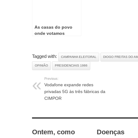
As casas do povo
onde votamos
nasceram no Estado
Novo
Tagged with:
CAMPANHA ELEITORAL
DIOGO FREITAS DO A
OPINIÃO
PRESIDENCIAIS 1986
Previous:
Vodafone expande redes
privadas 5G às três fábricas da
CIMPOR
RELATED ARTICLES
Ontem, como
Doenças