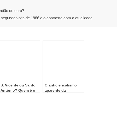
rdião do ouro?
segunda volta de 1986 e o contraste com a atualidade
S. Vicente ou Santo
O anticlericalismo
António? Quem é o
aparente da
verdadeiro padroeiro
“Comissão da
de Lisboa
carteira de jornalista”