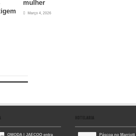
s
mulher
exigem
Março 4, 2026
A
HOTELARIA
OMODA | JAECOO entra
Páscoa no Marriott