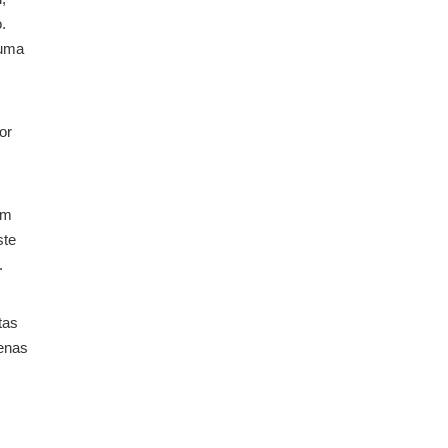
.
 uma
or
ém
ste
.
tas
enas