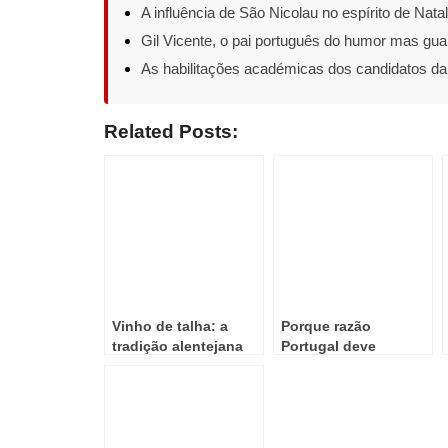
A influência de São Nicolau no espírito de Natal
Gil Vicente, o pai português do humor mas gua
As habilitações académicas dos candidatos da 
Related Posts:
Vinho de talha: a
Porque razão
tradição alentejana
Portugal deve
que nasceu da
comemorar o ano de
necessidade e
2028
resistiu às invasões