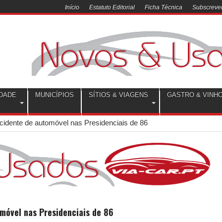
Início
Estatuto Editorial
Ficha Técnica
Subscrever
DADE
MUNICÍPIOS
SÍTIOS & VIAGENS
GASTRO & VINH
cidente de automóvel nas Presidenciais de 86
móvel nas Presidenciais de 86