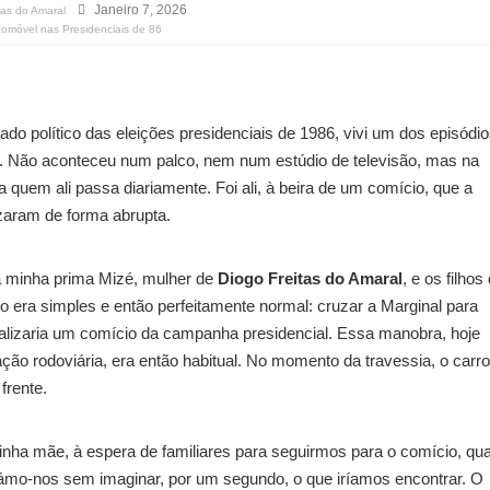
Janeiro 7, 2026
tas do Amaral
omóvel nas Presidenciais de 86
o político das eleições presidenciais de 1986, vivi um dos episódi
 Não aconteceu num palco, nem num estúdio de televisão, mas na
 quem ali passa diariamente. Foi ali, à beira de um comício, que a
ruzaram de forma abrupta.
a minha prima Mizé, mulher de
Diogo Freitas do Amaral
, e os filhos
vo era simples e então perfeitamente normal: cruzar a Marginal para
ealizaria um comício da campanha presidencial. Essa manobra, hoje
ção rodoviária, era então habitual. No momento da travessia, o carro 
frente.
inha mãe, à espera de familiares para seguirmos para o comício, qu
mámo-nos sem imaginar, por um segundo, o que iríamos encontrar. O