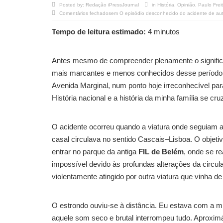
Posted by:
Redação iPressJournal
in
História
,
Opinião
,
Paulo Frei
Comentários fechados
em O episódio desconhecido do acidente de aut
Tempo de leitura estimado:
4 minutos
Antes mesmo de compreender plenamente o significad
mais marcantes e menos conhecidos desse período.
Avenida Marginal, num ponto hoje irreconhecível para
História nacional e a história da minha família se c
O acidente ocorreu quando a viatura onde seguiam 
casal circulava no sentido Cascais–Lisboa. O objeti
entrar no parque da antiga
FIL de Belém
, onde se r
impossível devido às profundas alterações da circula
violentamente atingido por outra viatura que vinha de 
O estrondo ouviu-se à distância. Eu estava com a m
aquele som seco e brutal interrompeu tudo. Aproxi