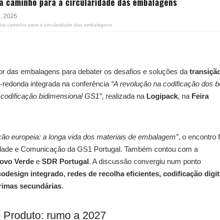
a caminho para a circularidade das embalagens
, 2025
ta caminho para a circularidade das embalagens
tor das embalagens para debater os desafios e soluções da
transiçã
-redonda integrada na conferência
“A revolução na codificação dos 
 codificação bidimensional GS1”
, realizada na
Logipack
, na
Feira
lação europeia: a longa vida dos materiais de embalagem”
, o encontro f
ilidade e Comunicação da GS1 Portugal. Também contou com a
ovo Verde
e
SDR Portugal
. A discussão convergiu num ponto
odesign integrado, redes de recolha eficientes, codificação digit
primas secundárias
.
o Produto: rumo a 2027