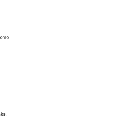
omo
nks
.