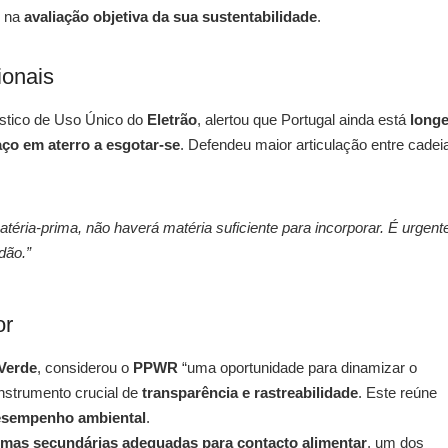
 na
avaliação objetiva da sua sustentabilidade
.
ionais
ástico de Uso Único do
Eletrão
, alertou que Portugal ainda está
long
ço em aterro a esgotar-se
. Defendeu maior articulação entre cadei
téria-prima, não haverá matéria suficiente para incorporar. É urgent
dão.”
or
Verde
, considerou o
PPWR
“uma oportunidade para dinamizar o
strumento crucial de
transparência e rastreabilidade
. Este reúne
desempenho ambiental
.
imas secundárias adequadas para contacto alimentar
, um dos