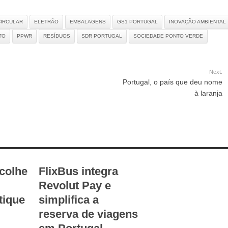
CIRCULAR
ELETRÃO
EMBALAGENS
GS1 PORTUGAL
INOVAÇÃO AMBIENTAL
TO
PPWR
RESÍDUOS
SDR PORTUGAL
SOCIEDADE PONTO VERDE
Next:
Portugal, o país que deu nome
à laranja
scolhe
FlixBus integra
Revolut Pay e
tique
simplifica a
reserva de viagens