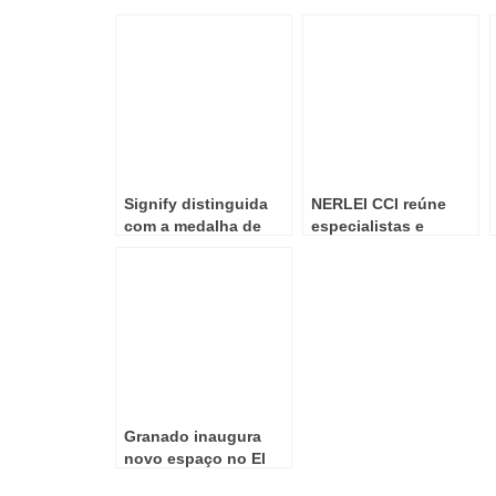
Signify distinguida
NERLEI CCI reúne
com a medalha de
especialistas e
platina EcoVadis,
líderes empresariais
mantendo a
em Leiria para
classificação máxima
repensar o futuro do
em sustentabilidade
design e da
desde a OPI
sustentabilidade
Granado inaugura
novo espaço no El
Corte Inglés de Gaia