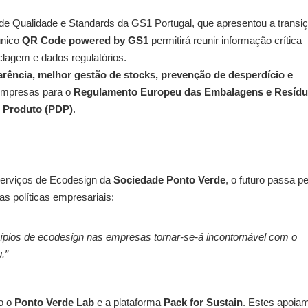
a de Qualidade e Standards da GS1 Portugal, que apresentou a transi
único
QR Code powered by GS1
permitirá reunir informação crítica
iclagem e dados regulatórios.
arência, melhor gestão de stocks, prevenção de desperdício e
 empresas para o
Regulamento Europeu das Embalagens e Resíd
o Produto (PDP)
.
Serviços de Ecodesign da
Sociedade Ponto Verde
, o futuro passa pe
as políticas empresariais:
cípios de ecodesign nas empresas tornar-se-á incontornável com o
.”
mo o
Ponto Verde Lab
e a plataforma
Pack for Sustain
. Estes apoia