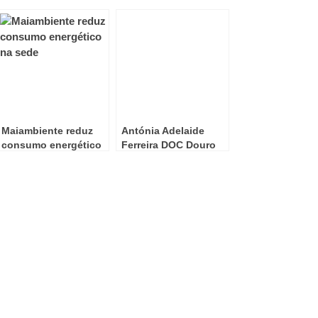
Maiambiente reduz
Antónia Adelaide
consumo energético
Ferreira DOC Douro
na sede
Tinto 2021 Nova
colheita homenageia
a mulher que mudou
o Douro