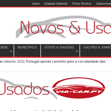
Início
Estatuto Editorial
Ficha Técnica
Subscrever
DADE
MUNICÍPIOS
SÍTIOS & VIAGENS
GASTRO & VINH
o retorno: GS1 Portugal aponta caminho para a circularidade das