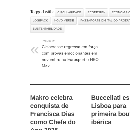
Tagged with:
CIRCULARIDADE
ECODESIGN
ECONOMIA 
LOGIPACK
NOVO VERDE
PASSAPORTE DIGITAL DO PRODU
SUSTENTABILIDADE
Previous:
Ciclocrosse regressa em força
com provas emocionantes em
novembro no Eurosport e HBO
Max
RELATED ARTICLES
Makro celebra
Buccellati e
conquista de
Lisboa para
Francisca Dias
primeira bou
como Chefe do
ibérica