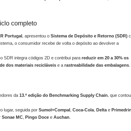
iclo completo
R Portugal
, apresentou o
Sistema de Depósito e Retorno (SDR)
c
istema, o consumidor recebe de volta o depósito ao devolver a
 o SDR integra códigos 2D e contribui para
reduzir em 20 a 30% os
de dos materiais recicláveis
e a
rastreabilidade das embalagens
.
cedores da
13.ª edição do Benchmarking Supply Chain
, que contou
o lugar, seguida por
Sumol+Compal
,
Coca-Cola
,
Delta
e
Primedri
r
Sonae MC
,
Pingo Doce
e
Auchan
.