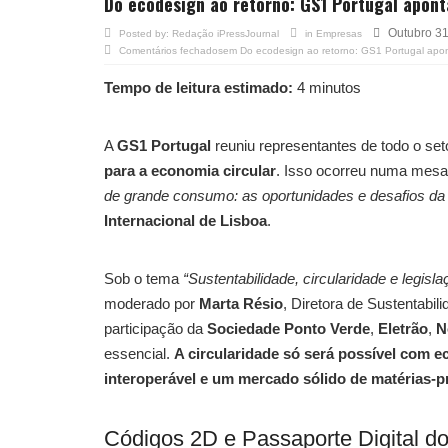
Do ecodesign ao retorno: GS1 Portugal apont
Outubro 31
Posted by:
Redação iPressJournal
in
Empresas
Comentários fechados
em Do ecodesign ao retorno: GS1 Portugal apon
Tempo de leitura estimado:
4 minutos
A
GS1 Portugal
reuniu representantes de todo o se
para a economia circular
. Isso ocorreu numa mesa
de grande consumo: as oportunidades e desafios da
Internacional de Lisboa
.
Sob o tema
“Sustentabilidade, circularidade e legis
moderado por
Marta Résio
, Diretora de Sustentab
participação da
Sociedade Ponto Verde
,
Eletrão
,
N
essencial.
A circularidade só será possível com ec
interoperável e um mercado sólido de matérias-
Códigos 2D e Passaporte Digital d