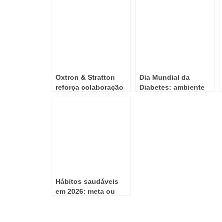
Oxtron & Stratton
Dia Mundial da
reforça colaboração
Diabetes: ambiente
com a iniciativa
de trabalho e bem-
Floresta Amiga e
estar
apela à comunidade
para apoio em
reflorestação
Hábitos saudáveis
em 2026: meta ou
realidade?