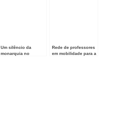
Um silêncio da
Rede de professores
monarquia no
em mobilidade para a
coração do Alentejo:
educação ambiental
Palácio do Vidigal
alerta para cessação
abrupta de funções e
avança com
providência cautelar