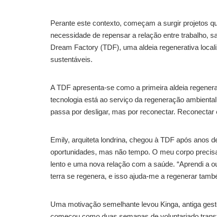
Perante este contexto, começam a surgir projetos 
necessidade de repensar a relação entre trabalho, s
Dream Factory (TDF), uma aldeia regenerativa local
sustentáveis.
A TDF apresenta-se como a primeira aldeia regener
tecnologia está ao serviço da regeneração ambiental
passa por desligar, mas por reconectar. Reconectar 
Emily, arquiteta londrina, chegou à TDF após anos d
oportunidades, mas não tempo. O meu corpo precisa
lento e uma nova relação com a saúde. “Aprendi a o
terra se regenera, e isso ajuda-me a regenerar tamb
Uma motivação semelhante levou Kinga, antiga gestor
começou como duas semanas de voluntariado transf