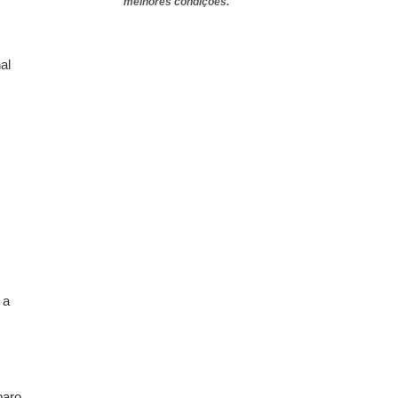
melhores condições.
al
s
 a
paro