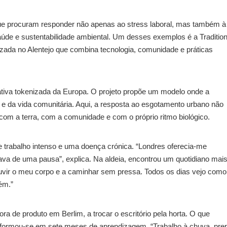
que procuram responder não apenas ao stress laboral, mas também à
aúde e sustentabilidade ambiental. Um desses exemplos é a Tradition
izada no Alentejo que combina tecnologia, comunidade e práticas
ativa tokenizada da Europa. O projeto propõe um modelo onde a
 e da vida comunitária. Aqui, a resposta ao esgotamento urbano não
com a terra, com a comunidade e com o próprio ritmo biológico.
e trabalho intenso e uma doença crónica. “Londres oferecia-me
va de uma pausa”, explica. Na aldeia, encontrou um quotidiano mai
uvir o meu corpo e a caminhar sem pressa. Todos os dias vejo como
ém.”
a de produto em Berlim, a trocar o escritório pela horta. O que
ormou-se em sete meses de aprendizagem. “Trabalho à chuva, pre