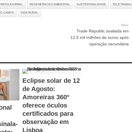
PRESSJOURNAL
REGENERACAO AMBIENTAL
SUSTENTABILIDADE
TELETRABA
NO CAMPO
VIDA RURAL
Next:
Trade Republic avaliada em
12,5 mil milhões de euros após
operação secundária
Eclipse solar de 12
de Agosto:
Amoreiras 360º
oferece óculos
onal
certificados para
observação em
inala-
Lisboa