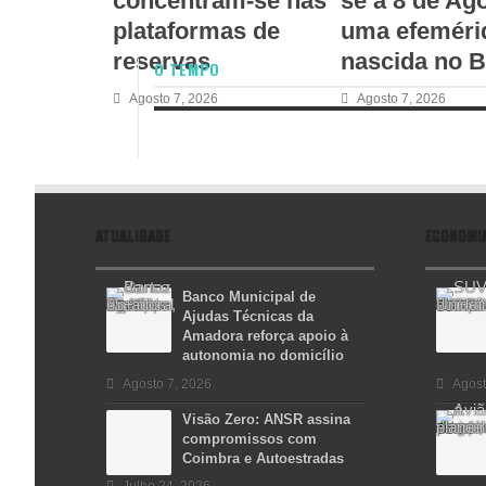
concentram-se nas
se a 8 de Ag
plataformas de
uma efeméri
reservas
nascida no B
O TEMPO
Agosto 7, 2026
Agosto 7, 2026
ATUALIDADE
ECONOMI
Banco Municipal de
Ajudas Técnicas da
Amadora reforça apoio à
autonomia no domicílio
Agosto 7, 2026
Agost
Visão Zero: ANSR assina
compromissos com
Coimbra e Autoestradas