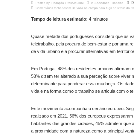
D
Posted by:
Redação iPressJournal
in
Sociedade
,
Trabalho
Comentários fechados
em De volta ao campo para fugir ao stress do tr
Tempo de leitura estimado:
4 minutos
Quase metade dos portugueses considera que as va
teletrabalho, pela procura de bem-estar e por uma 
de vida urbano e a procurar alternativas em territórios
Em Portugal, 48% dos residentes urbanos afirmam qu
53% dizem ter alterado a sua perceção sobre viver 
determinante para ponderar essa mudança. Os dados
vida e na forma como o trabalho se articula com o terr
Este movimento acompanha o cenário europeu. Segu
realizado em 2021, 56% dos europeus expressaram o
habitantes das grandes cidades, 45% admitem que a
a proximidade com a natureza como a principal van