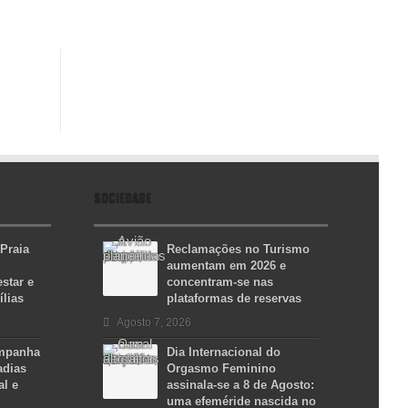
SOCIEDADE
 Praia
Reclamações no Turismo
aumentam em 2026 e
star e
concentram-se nas
ílias
plataformas de reservas
Agosto 7, 2026
ampanha
Dia Internacional do
adias
Orgasmo Feminino
al e
assinala-se a 8 de Agosto:
uma efeméride nascida no