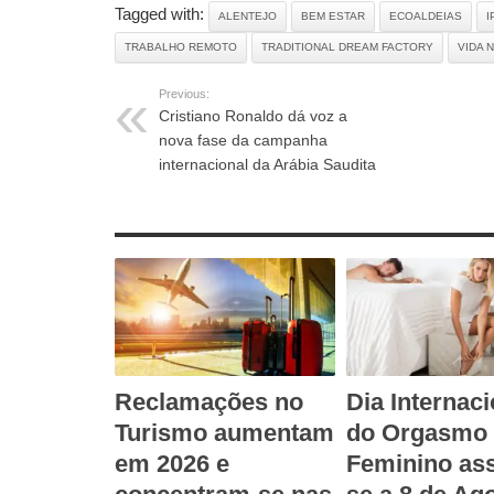
Tagged with:
ALENTEJO
BEM ESTAR
ECOALDEIAS
I
TRABALHO REMOTO
TRADITIONAL DREAM FACTORY
VIDA 
Previous:
Cristiano Ronaldo dá voz a
nova fase da campanha
internacional da Arábia Saudita
RELATED ARTICLES
Reclamações no
Dia Internaci
Turismo aumentam
do Orgasmo
em 2026 e
Feminino ass