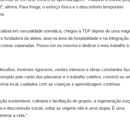
”, afirma. Para Kinga, o esforço físico e o desconforto temporário
ra.
ecialista em sexualidade somática, chegou à TDF depois de uma via
fundadora da aldeia, atua na área da hospitalidade e na integração
er coisas separadas. Posso ser eu mesma e dedicar o meu trabalho à
 desafios. Invernos rigorosos, verões intensos e obras constantes fa
errompido pelo canto dos pássaros e o trabalho coletivo, constrói-se 
mia local, cuidados com as crianças e aprendizagem contínua.
 sustentável, culinária e facilitação de grupos, a regeneração sur
 e desconexão social, voltar às origens não é uma utopia. É uma
enerar a vida.”