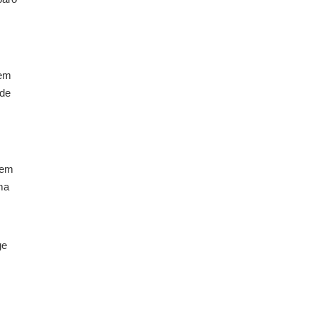
gem
 de
zem
uma
ge