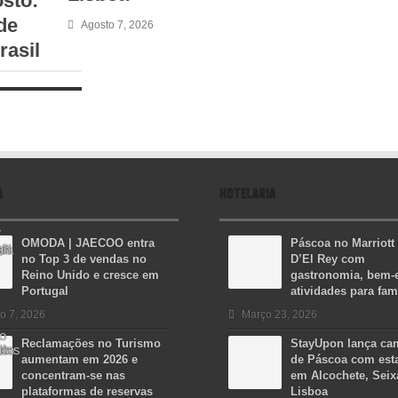
osto:
de
Agosto 7, 2026
rasil
A
HOTELARIA
OMODA | JAECOO entra
Páscoa no Marriott
no Top 3 de vendas no
D’El Rey com
Reino Unido e cresce em
gastronomia, bem-e
Portugal
atividades para fam
o 7, 2026
Março 23, 2026
Reclamações no Turismo
StayUpon lança c
aumentam em 2026 e
de Páscoa com est
concentram-se nas
em Alcochete, Seix
plataformas de reservas
Lisboa