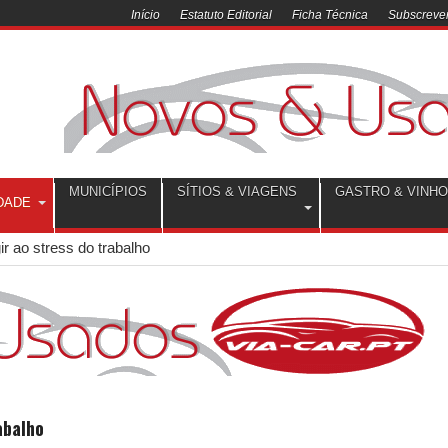
Início
Estatuto Editorial
Ficha Técnica
Subscrever
MUNICÍPIOS
SÍTIOS & VIAGENS
GASTRO & VINH
DADE
r ao stress do trabalho
abalho