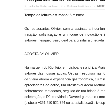
Dezem
Posted by:
Carlos Santomor
in
Restaurantes & Bares
Tempo de leitura estimado:
6 minutos
Os restaurantes Olivier, com a assinatura inconfu
tradição, sofisticação e um toque de inovação e 
sabores inesquecíveis, ideal para brindar à chegad
ÀCOSTA BY OLIVIER
Na margem do Rio Tejo, em Lisboa, e na idílica Prai
sabores das nossas águas. Ostras fresquíssimas, 
de Vieira abrem a experiência gastronómica, culmi
apreciadores de carne, um irresistível Acém Matur
sobremesas tentadoras, seguido de um brinde à mei
celebração, o DJ convidado Daveed garante o ritmo 
(Lisboa) +351 210 522 724 ou acostalisboa@olivier.pt