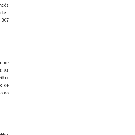
ancês
adas.
1 807
lcome
s as
ilho.
ão de
ão do