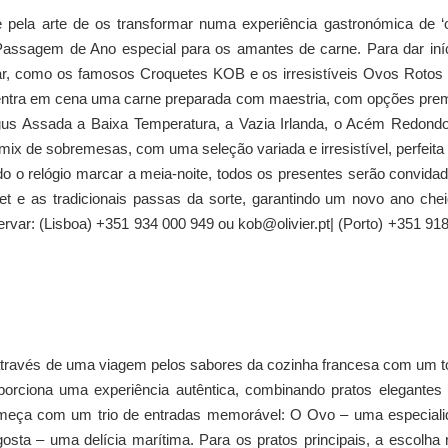
 pela arte de os transformar numa experiência gastronómica de ‘
assagem de Ano especial para os amantes de carne. Para dar iní
lhar, como os famosos Croquetes KOB e os irresistíveis Ovos Roto
l, entra em cena uma carne preparada com maestria, com opções pr
gus Assada a Baixa Temperatura, a Vazia Irlanda, o Acém Redond
 mix de sobremesas, com uma seleção variada e irresistível, perfeita
o o relógio marcar a meia-noite, todos os presentes serão convida
t e as tradicionais passas da sorte, garantindo um novo ano che
var: (Lisboa) +351 934 000 949 ou kob@olivier.pt| (Porto) +351 91
através de uma viagem pelos sabores da cozinha francesa com um 
oporciona uma experiência autêntica, combinando pratos elegante
começa com um trio de entradas memorável: O Ovo – uma especial
osta – uma delícia marítima. Para os pratos principais, a escolha 