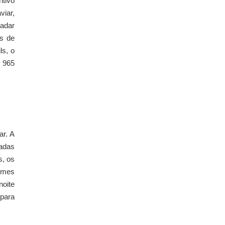
itivo
viar,
ladar
as de
ls, o
0 965
ar. A
radas
s, os
umes
noite
 para