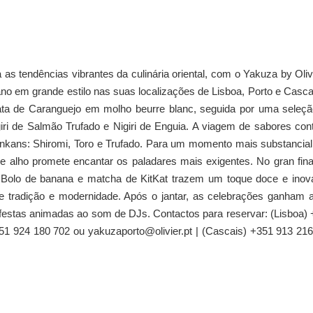
s tendências vibrantes da culinária oriental, com o Yakuza by Oliv
no em grande estilo nas suas localizações de Lisboa, Porto e Casca
ta de Caranguejo em molho beurre blanc, seguida por uma seleçã
 Nigiri de Salmão Trufado e Nigiri de Enguia. A viagem de sabores con
unkans: Shiromi, Toro e Trufado. Para um momento mais substancia
e alho promete encantar os paladares mais exigentes. No gran fina
Bolo de banana e matcha de KitKat trazem um toque doce e inova
tre tradição e modernidade. Após o jantar, as celebrações ganham 
 festas animadas ao som de DJs. Contactos para reservar: (Lisboa)
351 924 180 702 ou yakuzaporto@olivier.pt | (Cascais) +351 913 21