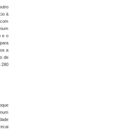
outro
cio à
s com
emium
o e o
 para
dos a
io de
8 280
toque
s num
idade
recai