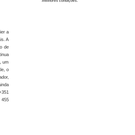
melhores condições.
ier a
is. A
o de
tinua
l, um
le, o
dor,
ainda
 +351
6 455