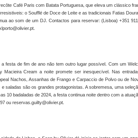
recôte Café Paris com Batata Portuguesa, que eleva um clássico fr
rresistiveis: o Soufflé de Doce de Leite e as tradicionais Fatias Dour
ntinua ao som de um DJ. Contactos para reservar: (Lisboa) +351 91
lporto@olivier.pt.
y, a festa de fim de ano não tem outro lugar possível. Com um We
y Macieira Cream a noite promete ser inesquecível. Nas entrada
ppeal Nachos, Assanhas de Frango e Carpaccio de Polvo ou de Nov
s e saladas são os grandes protagonistas. A sobremesa, uma seleç
mas 10 badaladas de 2024, a festa continua noite dentro com a atuaç
7 ou reservas.guilty@olivier.pt.