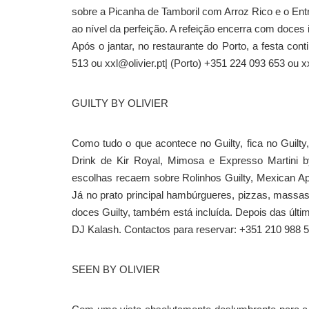
sobre a Picanha de Tamboril com Arroz Rico e o Ent
ao nível da perfeição. A refeição encerra com doces i
Após o jantar, no restaurante do Porto, a festa co
513 ou xxl@olivier.pt| (Porto) +351 224 093 653 ou xx
GUILTY BY OLIVIER
Como tudo o que acontece no Guilty, fica no Guilt
Drink de Kir Royal, Mimosa e Expresso Martini b
escolhas recaem sobre Rolinhos Guilty, Mexican A
Já no prato principal hambúrgueres, pizzas, massa
doces Guilty, também está incluída. Depois das últi
DJ Kalash. Contactos para reservar: +351 210 988 59
SEEN BY OLIVIER