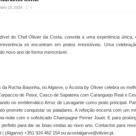
bro 25, 2024
0
ndível do Chef Olivier da Costa, convida a uma experiência única,
irreverência se encontram em pratos irresistíveis. Uma celebraç
a do novo ano de forma memorável.
a da Rocha Baixinha, no Algarve, o Àcosta by Olivier celebra os mel
Carpaccio de Peixe, Casco de Sapateira com Caranguejo Real e Ce
nando no emblemático Arroz de Lavagante como prato principal. Pa
ado promete conquistar os paladares. A refeição encerra com um m
a-noite com o sofisticado Champagne Perrier Jouet. E para prolon
perfeito para dar as boas-vindas ao novo ano. Contactos para rese
 | (Algarve) +351 924 462 154 ou acostalgarve@olivier.pt.