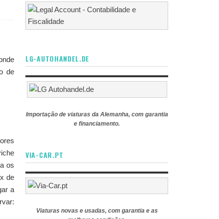
LG-AUTOHANDEL.DE
 onde
ão de
Importação de viaturas da Alemanha, com garantia
e financiamento.
hores
viche
VIA-CAR.PT
ra os
ix de
gar a
rvar:
Viaturas novas e usadas, com garantia e as