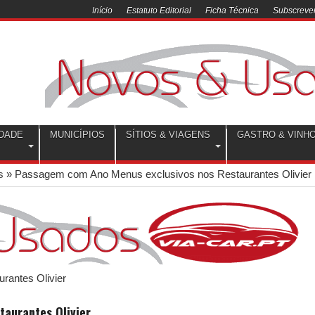
Início
Estatuto Editorial
Ficha Técnica
Subscrever
DADE
MUNICÍPIOS
SÍTIOS & VIAGENS
GASTRO & VINH
s
»
Passagem com Ano Menus exclusivos nos Restaurantes Olivier
aurantes Olivier