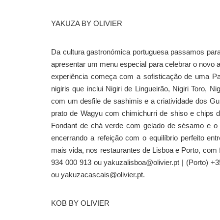
YAKUZA BY OLIVIER
Da cultura gastronómica portuguesa passamos para a
apresentar um menu especial para celebrar o novo a
experiência começa com a sofisticação de uma Pa
nigiris que inclui Nigiri de Lingueirão, Nigiri Toro,
com um desfile de sashimis e a criatividade dos G
prato de Wagyu com chimichurri de shiso e chips d
Fondant de chá verde com gelado de sésamo e o 
encerrando a refeição com o equilíbrio perfeito en
mais vida, nos restaurantes de Lisboa e Porto, com
934 000 913 ou yakuzalisboa@olivier.pt | (Porto) +
ou yakuzacascais@olivier.pt.
KOB BY OLIVIER