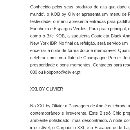
Conhecido pelos seus produtos de alta qualidade e
mundo’, o KOB by Olivier apresenta um menu de P
festividade, o menu apresenta entradas para parti
Farinheira e Espargos Verdes. Para prato principa
como o Bife KOB, a suculenta Costeleta Black An
New York IBP. No final da refeição, será servido um
encerrar a noite de forma doce e memorável. Quand
celebrar com uma flute de Champagne Perrier Joue
prosperidade e bons momentos. Contactos para reser
080 ou kobporto@olivier.pt.
XXL BY OLIVIER
No XXL by Olivier a Passagem de Ano é celebrada 
contemporâneo e irreverente. Este Bistrô Chic pr
ambiente sofisticado, mas descontraído. A noite 
irresistível, o Carpaccio XXL e o Escabeche de Lag