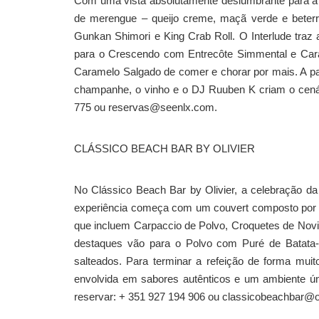
Com uma vista absolutamente deslumbrante para a ci
de merengue – queijo creme, maçã verde e beterra
Gunkan Shimori e King Crab Roll. O Interlude traz
para o Crescendo com Entrecôte Simmental e Carabi
Caramelo Salgado de comer e chorar por mais. A par
champanhe, o vinho e o DJ Ruuben K criam o cenári
775 ou reservas@seenlx.com.
CLÁSSICO BEACH BAR BY OLIVIER
No Clássico Beach Bar by Olivier, a celebração d
experiência começa com um couvert composto por se
que incluem Carpaccio de Polvo, Croquetes de Novilh
destaques vão para o Polvo com Puré de Batata
salteados. Para terminar a refeição de forma mu
envolvida em sabores autênticos e um ambiente úni
reservar: + 351 927 194 906 ou classicobeachbar@oli