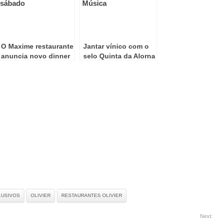
O Maxime restaurante
Jantar vínico com o
anuncia novo dinner
selo Quinta da Alorna
show ao sábado
no Hotel de Música
LUSIVOS
OLIVIER
RESTAURANTES OLIVIER
Next: