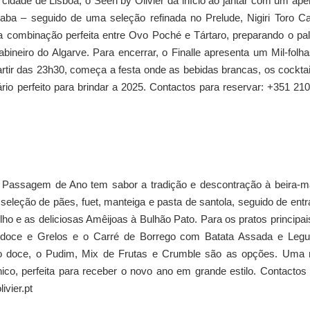
dade de Lisboa, o Seen by Olivier dá início ao jantar com um aper
ba – seguido de uma seleção refinada no Prelude, Nigiri Toro Ca
 a combinação perfeita entre Ovo Poché e Tártaro, preparando o pa
neiro do Algarve. Para encerrar, o Finalle apresenta um Mil-folh
tir das 23h30, começa a festa onde as bebidas brancas, os cocktai
o perfeito para brindar a 2025. Contactos para reservar: +351 21
a Passagem de Ano tem sabor a tradição e descontração à beira-m
leção de pães, fuet, manteiga e pasta de santola, seguido de ent
o e as deliciosas Amêijoas à Bulhão Pato. Para os pratos principai
-doce e Grelos e o Carré de Borrego com Batata Assada e Leg
ito doce, o Pudim, Mix de Frutas e Crumble são as opções. Uma 
co, perfeita para receber o novo ano em grande estilo. Contactos
vier.pt