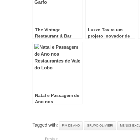
The Vintage
Luzzo Tavira um
Restaurant & Bar
projeto inovador de
premiado com 1
Pizzaria no Algarve
Garfo
Natal e Passagem de
Ano nos
Restaurantes de Vale
do Lobo
Tagged with:
FIM DE ANO
GRUPO OLIVIERI
MENUS EXC
Previous: