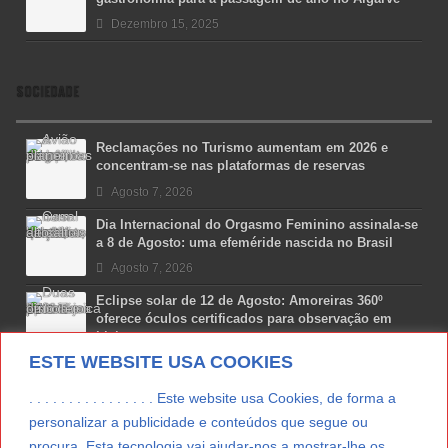
Dezembro 15, 2025
SOCIEDADE
Reclamações no Turismo aumentam em 2026 e
concentram-se nas plataformas de reservas
Agosto 7, 2026
Dia Internacional do Orgasmo Feminino assinala-se
a 8 de Agosto: uma efeméride nascida no Brasil
Agosto 7, 2026
Eclipse solar de 12 de Agosto: Amoreiras 360º
oferece óculos certificados para observação em
Lisboa
ESTE WEBSITE USA COOKIES
Agosto 7, 2026
Lua Afonso vence prémio internacional de liderança
. . . . . . . . . . . . . . . . Este website usa Cookies, de forma a
em engenharia espacial nos EUA
personalizar a publicidade e conteúdos que segue ou
Agosto 7, 2026
procura. Esta tecnologia vai ajudar-nos a mostrar-lhe os