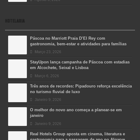
HOTELARIA
Páscoa no Marriott Praia D’El Rey com
gastronomia, bem-estar e atividades para famílias
Março 23, 2026
StayUpon lança campanha de Páscoa com estadias
em Alcochete, Seixal e Lisboa
Março 6, 2026
Três anos de recordes: Pipadouro reforça excelência
no turismo fluvial de luxo
Janeiro 9, 2026
O melhor do novo ano começa a planear-se em
janeiro
Janeiro 9, 2026
Real Hotels Group aposta em cinema, literatura e
gastronomia para a passagem de ano no Algarve