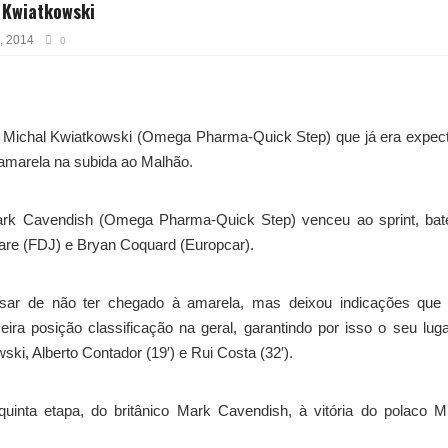
e Kwiatkowski
, 2014
0
co Michal Kwiatkowski (Omega Pharma-Quick Step) que já era expec
amarela na subida ao Malhão.
rk Cavendish (Omega Pharma-Quick Step) venceu ao sprint, bat
are (FDJ) e Bryan Coquard (Europcar).
sar de não ter chegado à amarela, mas deixou indicações que 
eira posição classificação na geral, garantindo por isso o seu lug
wski, Alberto Contador (19′) e Rui Costa (32′).
inta etapa, do britânico Mark Cavendish, à vitória do polaco M