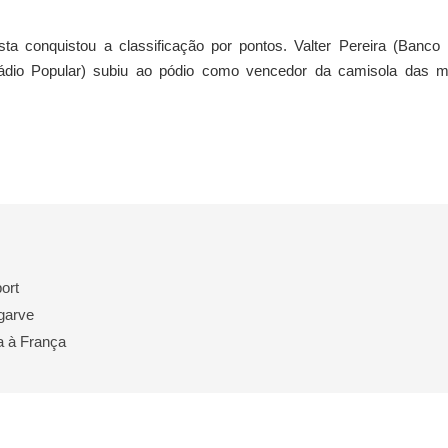
a conquistou a classificação por pontos. Valter Pereira (Banco
ádio Popular) subiu ao pódio como vencedor da camisola das m
ort
lgarve
a à França