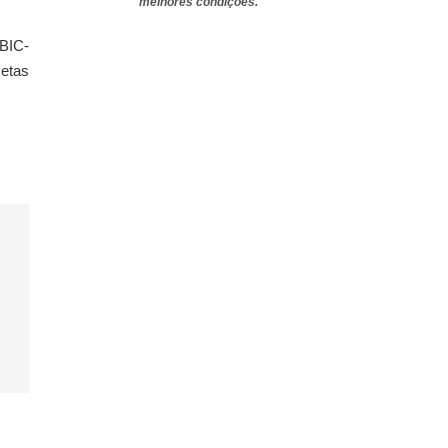
melhores condições.
 BIC-
etas