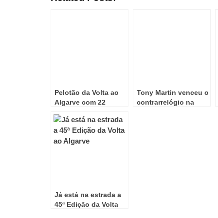
Pelotão da Volta ao
Tony Martin venceu o
Algarve com 22
contrarrelógio na
equipas, oito do
Volta ao Algarve
WorldTour
Já está na estrada a
45ª Edição da Volta
ao Algarve