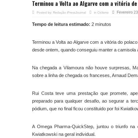
Terminou a Volta ao Algarve com a vitória d
Fevereiro 23
Posted by:
Redação iPressJournal
in
Ciclismo
Tempo de leitura estimado:
2 minutos
Terminou a Volta ao Algarve com a vitória do pola
desde ontem, quando conseguiu manter a camisola 
Na chegada a Vilamoura não houve surpresas, Ma
sobre a linha de chegada os franceses, Arnaud Dem
Rui Costa teve uma prestação que promete, ape
preparado para qualquer desafio, ao segurar a terc
pódium, que no final ficou constituido por foi Kwiatko
A Omega Pharma-QuickStep, juntou o triunfo na qu
Kwiatkowski na geral individual.