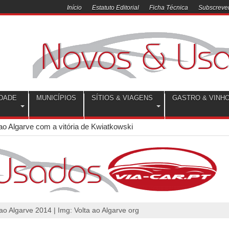
Início
Estatuto Editorial
Ficha Técnica
Subscrever
DADE
MUNICÍPIOS
SÍTIOS & VIAGENS
GASTRO & VINH
ao Algarve com a vitória de Kwiatkowski
 ao Algarve 2014 | Img: Volta ao Algarve org