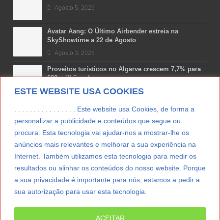
Agosto 5, 2026
Avatar Aang: O Último Airbender estreia na
SkyShowtime a 22 de Agosto
Agosto 3, 2026
Proveitos turísticos no Algarve crescem 7,7% para
698 milhões de euros
ESTE WEBSITE USA COOKIES
Julho 31, 2026
Costa Boal Branco 2025: nova colheita reforça
. . . . . . . . . . . . . . . . Este website usa Cookies, de forma a
aposta nos brancos do Douro
personalizar a publicidade e conteúdos que segue ou
Julho 29, 2026
procura. Esta tecnologia vai ajudar-nos a mostrar-lhe os
anúncios mais relevantes e melhorar a sua experiência na
Novas 7 Maravilhas de Portugal: Setúbal recebe
final regional da Grande Lisboa
Internet. Também utilizamos esta tecnologia para medir os
Julho 29, 2026
resultados ou alinhar os conteúdos do nosso website. Porque
a sua privacidade é importante para nós, estamos a pedir a
sua autorização para usar esta tecnologia.
LER MAIS
ACEITAR