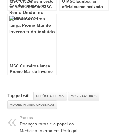
MSC Cruzeiros investe
O MSC Euribia foi
na renovação do MSC
oficialmente batizado
Magnífica
MSC Cruzeiros lança
Promo Mar de Inverno
tudo incluido
Tagged with:
DEPÓSITO DE 50€
MSC CRUZEIROS
VIAGEM NA MSC CRUZEIROS
Previous:
Doenças raras e o papel da
Medicina Interna em Portugal