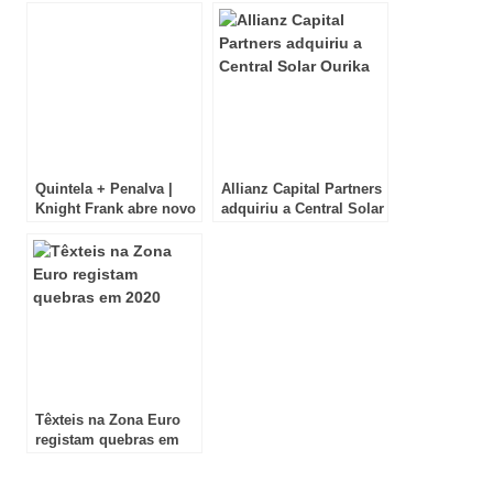
confiança no final de
2025
Quintela + Penalva |
Allianz Capital Partners
Knight Frank abre novo
adquiriu a Central Solar
escritório comercial
Ourika
junto às Amoreiras
Têxteis na Zona Euro
registam quebras em
2020