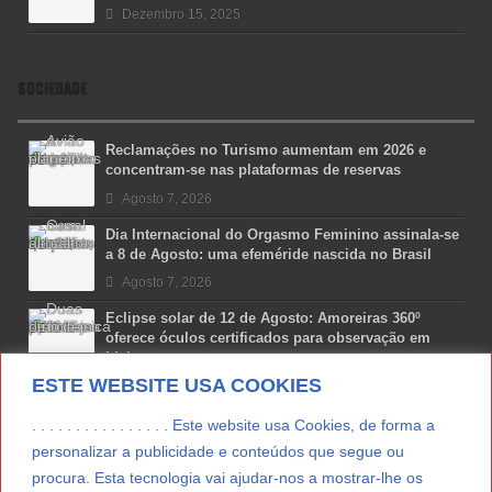
Dezembro 15, 2025
SOCIEDADE
Reclamações no Turismo aumentam em 2026 e
concentram-se nas plataformas de reservas
Agosto 7, 2026
Dia Internacional do Orgasmo Feminino assinala-se
a 8 de Agosto: uma efeméride nascida no Brasil
Agosto 7, 2026
Eclipse solar de 12 de Agosto: Amoreiras 360º
oferece óculos certificados para observação em
Lisboa
ESTE WEBSITE USA COOKIES
Agosto 7, 2026
Lua Afonso vence prémio internacional de liderança
. . . . . . . . . . . . . . . . Este website usa Cookies, de forma a
em engenharia espacial nos EUA
personalizar a publicidade e conteúdos que segue ou
Agosto 7, 2026
procura. Esta tecnologia vai ajudar-nos a mostrar-lhe os