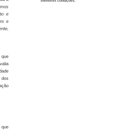
melhores condições.
lamos
to e
es e
ente,
, que
valia
idade
 dos
dação
, que