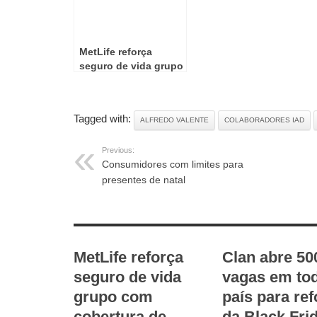
MetLife reforça
seguro de vida grupo
com cobertura de
invalidez a 55% e
capitais próprios para
Tagged with:
ALFREDO VALENTE
COLABORADORES IAD
doenças graves
Previous:
Consumidores com limites para
presentes de natal
RELATED ARTICLES
MetLife reforça
Clan abre 50
seguro de vida
vagas em to
grupo com
país para re
cobertura de
da Black Fri