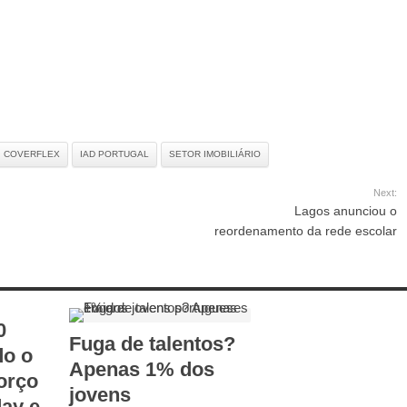
COVERFLEX
IAD PORTUGAL
SETOR IMOBILIÁRIO
Next:
Lagos anunciou o
reordenamento da rede escolar
0
Fuga de talentos?
do o
Apenas 1% dos
forço
jovens
day e