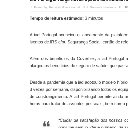
De
Posted by:
Redação iPressJournal
in
Recursos Humanos
Tempo de leitura estimado:
3 minutos
A iad Portugal anunciou o lançamento da plataform
isentos de IRS e/ou Segurança Social, cartão de ref
Além dos benefícios da Coverflex, a iad Portugal 
alargou os benefícios do seguro de saúde, que passa
Desde a pandemia que a iad adotou o modelo híbrid
3 vezes por semana, disponibilizando todos os equip
de constrangimento. A iad Portugal permite ainda u
horas para tratar de assuntos pessoais, bem como p
“Cuidar da satisfação dos nossos co
possível sem cuidar e primeiro, da 