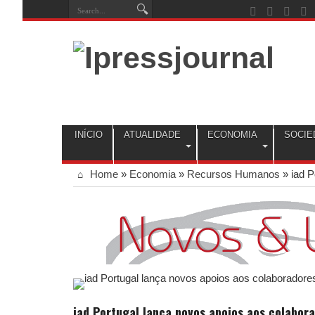
INÍCIO
ATUALIDADE
ECONOMIA
SOCIE
Home
»
Economia
»
Recursos Humanos
»
iad P
iad Portugal lança novos apoios aos colabor