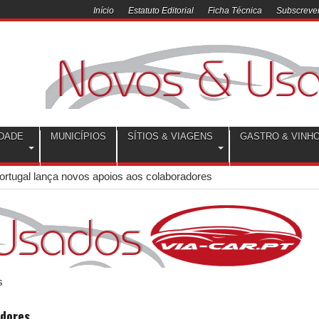
Início
Estatuto Editorial
Ficha Técnica
Subscrever
DADE
MUNICÍPIOS
SÍTIOS & VIAGENS
GASTRO & VINH
ortugal lança novos apoios aos colaboradores
adores