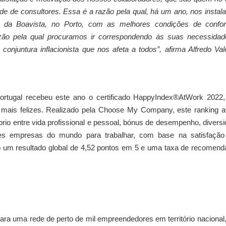
e de consultores. Essa é a razão pela qual, há um ano, nos insta
a da Boavista, no Porto, com as melhores condições de confor
ão pela qual procuramos ir correspondendo às suas necessidad
conjuntura inflacionista que nos afeta a todos”, afirma Alfredo Val
ad Portugal recebeu este ano o certificado HappyIndex®AtWork 2022
mais felizes. Realizado pela Choose My Company, este ranking a
brio entre vida profissional e pessoal, bónus de desempenho, divers
es empresas do mundo para trabalhar, com base na satisfação
do um resultado global de 4,52 pontos em 5 e uma taxa de recomen
para uma rede de perto de mil empreendedores em território nacional