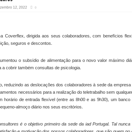
zembro 12, 2022
0
a Coverflex, dirigida aos seus colaboradores, com benefícios flex
eição, seguros e descontos.
aumentou o subsídio de alimentação para o novo valor máximo diá
 a cobrir também consultas de psicologia.
o, reduzindo as deslocações dos colaboradores à sede da empresa
amentos necessários para a realização do teletrabalho sem qualquer
m horário de entrada flexível (entre as 8h00 e as 9h30), um banco
equeno-almoço diário nos seus escritórios.
nsultores é o objetivo primeiro da sede da iad Portugal. Tal nunca
satisfação e motivação dos nossos colaboradores, que são quem no 