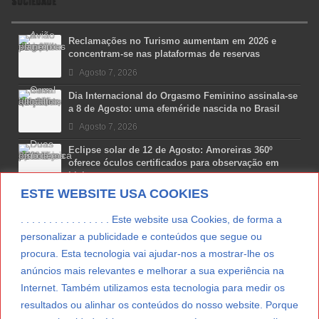
SOCIEDADE
Reclamações no Turismo aumentam em 2026 e
concentram-se nas plataformas de reservas
Agosto 7, 2026
Dia Internacional do Orgasmo Feminino assinala-se
a 8 de Agosto: uma efeméride nascida no Brasil
Agosto 7, 2026
Eclipse solar de 12 de Agosto: Amoreiras 360º
oferece óculos certificados para observação em
Lisboa
ESTE WEBSITE USA COOKIES
Agosto 7, 2026
Lua Afonso vence prémio internacional de liderança
. . . . . . . . . . . . . . . . Este website usa Cookies, de forma a
em engenharia espacial nos EUA
personalizar a publicidade e conteúdos que segue ou
Agosto 7, 2026
procura. Esta tecnologia vai ajudar-nos a mostrar-lhe os
anúncios mais relevantes e melhorar a sua experiência na
Preparar o carro para as férias de Verão
Internet. Também utilizamos esta tecnologia para medir os
Agosto 5, 2026
resultados ou alinhar os conteúdos do nosso website. Porque