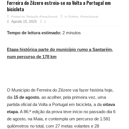
Ferreira do Zêzere estreia-se na Volta a Portugal em
bicicleta
Posted by:
Redação iPressJournal
in
Ciclismo
,
iPressJournal
Agosto 15, 2025
0
Tempo de leitura estimado:
2 minutos
Etapa histórica parte do município rumo a Santarém,
num percurso de 178 km
O Município de Ferreira do Zêzere vai fazer história hoje,
dia
15 de agosto
, ao acolher, pela primeira vez, uma
partida oficial da Volta a Portugal em bicicleta, a da
oitava
etapa
. A 86.ª edição da prova teve início no passado dia 6
de agosto, na Maia, e contempla um percurso de 1.581
quilómetros no total, com 27 metas volantes e 28