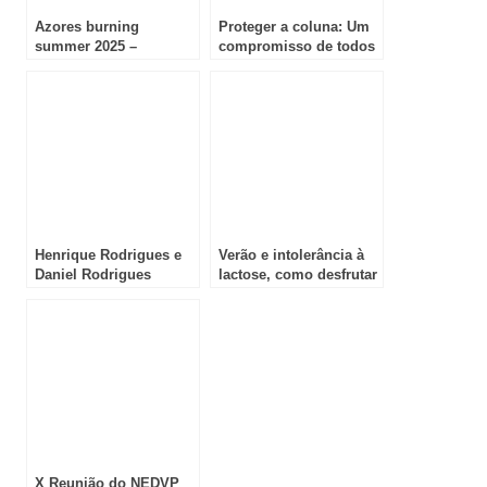
Azores burning
Proteger a coluna: Um
summer 2025 –
compromisso de todos
Sustentabilidade,
música e comunidade
Henrique Rodrigues e
Verão e intolerância à
Daniel Rodrigues
lactose, como desfrutar
preparados para novo
de gelados e
desafio no Rali de
sobremesas sem
Mesão Frio
medos
X Reunião do NEDVP