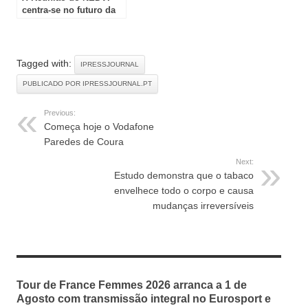
centra-se no futuro da
doença vascular
pulmonar e novas
abordagens
terapêuticas
Tagged with:
IPRESSJOURNAL
PUBLICADO POR IPRESSJOURNAL.PT
Previous:
Começa hoje o Vodafone
Paredes de Coura
Next:
Estudo demonstra que o tabaco
envelhece todo o corpo e causa
mudanças irreversíveis
RELATED ARTICLES
Tour de France Femmes 2026 arranca a 1 de
Agosto com transmissão integral no Eurosport e