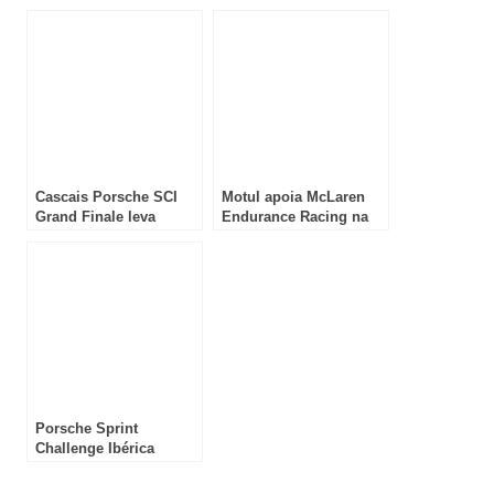
parceria com a LUX
Rampa Capital do
Tennis no Algarve
Móvel
Cascais Porsche SCI
Motul apoia McLaren
Grand Finale leva
Endurance Racing na
recorde absoluto de
entrada no WEC
inscritos ao Autódromo
do Estoril
Porsche Sprint
Challenge Ibérica
celebra o Dia Mundial
da Mulher com a