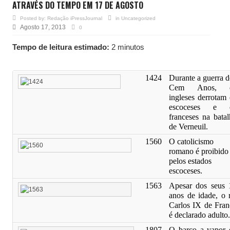
ATRAVÉS DO TEMPO EM 17 DE AGOSTO
Posted by:
Redação iPressJournal
in
Uncategorized
Agosto 17, 2013
0
Tempo de leitura estimado:
2 minutos
1424
Durante a guerra d
Cem Anos, 
ingleses derrotam 
escoceses e 
franceses na batal
de Verneuil.
1560
O catolicismo
romano é proibido
pelos estados
escoceses.
1563
Apesar dos seus 
anos de idade, o r
Carlos IX de Fran
é declarado adulto.
1807
O barco a vapor 