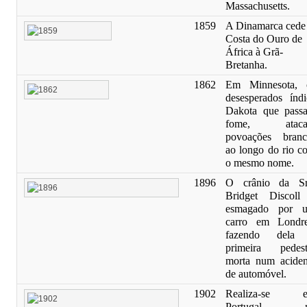
Massachusetts.
1859
A Dinamarca cede
Costa do Ouro de
África à Grã-
Bretanha.
1862
Em Minnesota, 
desesperados índi
Dakota que pass
fome, atac
povoações branc
ao longo do rio c
o mesmo nome.
1896
O crânio da Sr
Bridget Discoll
esmagado por 
carro em Londre
fazendo dela
primeira pedest
morta num aciden
de automóvel.
1902
Realiza-se 
Portugal, 