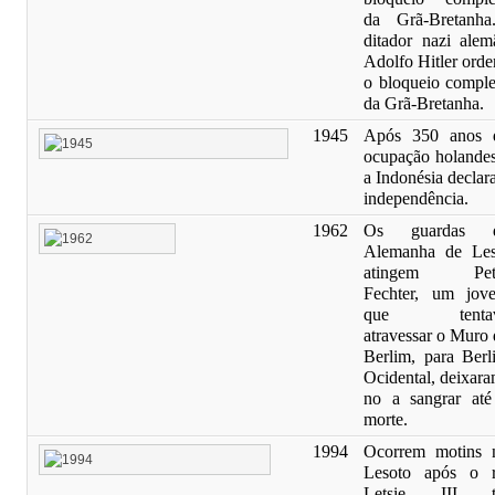
da Grã-Bretanha
ditador nazi alem
Adolfo Hitler orde
o bloqueio comple
da Grã-Bretanha.
1945
Após 350 anos 
ocupação holandes
a Indonésia declar
independência.
1962
Os guardas 
Alemanha de Les
atingem Pet
Fechter, um jov
que tenta
atravessar o Muro 
Berlim, para Berl
Ocidental, deixara
no a sangrar até
morte.
1994
Ocorrem motins 
Lesoto após o r
Letsie III t