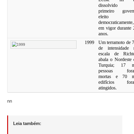
dissolvido
primeiro gover
eleito
democraticamente,
em vigor durante 
anos.
1999
Um terramoto de 7
de intensidade 
escala de Richte
abala o Nordeste 
Turquia; 17 m
pessoas for
mortas e 70 m
edifícios for
atingidos.
nn
Leia também: