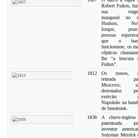
Robert Fulton, faz
sua viage
inaugural no r
Hudson, No
Iorque, pouc
pessoas esperav
que o bar
funcionasse, os ma
cépticos chamara
lhe “a loucura 
Fulton”.
1812
Os russos, 
retirada pa
Moscovo, s
derrotados pe
exército 
Napoleâo na batal
de Smolensk.
1836
A chave-inglesa
patenteada pe
inventor america
Solyman Merrick 