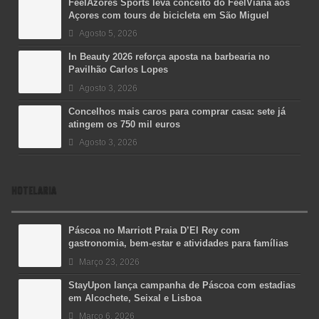
FeelAzores Sports leva conceito do FeelViana aos
Açores com tours de bicicleta em São Miguel
Agosto 5, 2026
In Beauty 2026 reforça aposta na barbearia no
Pavilhão Carlos Lopes
Agosto 3, 2026
Concelhos mais caros para comprar casa: sete já
atingem os 750 mil euros
Agosto 3, 2026
HOTELARIA
Páscoa no Marriott Praia D’El Rey com
gastronomia, bem-estar e atividades para famílias
Março 23, 2026
StayUpon lança campanha de Páscoa com estadias
em Alcochete, Seixal e Lisboa
Março 6, 2026