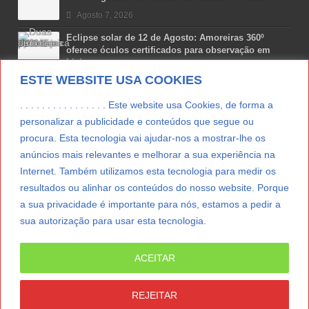
Agosto 7, 2026
Eclipse solar de 12 de Agosto: Amoreiras 360º
oferece óculos certificados para observação em
Lisboa
ESTE WEBSITE USA COOKIES
Agosto 7, 2026
Lua Afonso vence prémio internacional de liderança
. . . . . . . . . . . . . . . . Este website usa Cookies, de forma a
em engenharia espacial nos EUA
personalizar a publicidade e conteúdos que segue ou
Agosto 7, 2026
procura. Esta tecnologia vai ajudar-nos a mostrar-lhe os
anúncios mais relevantes e melhorar a sua experiência na
Preparar o carro para as férias de Verão
Internet. Também utilizamos esta tecnologia para medir os
Agosto 5, 2026
resultados ou alinhar os conteúdos do nosso website. Porque
a sua privacidade é importante para nós, estamos a pedir a
sua autorização para usar esta tecnologia.
LER MAIS
ACEITAR
© Copyright 2012/2026 IpressJournal, Direitos
Reservados. |
Estatuto Editorial
|
Ficha Técnica
|
REJEITAR
CONTATO
|
SUBSCREVER NEWSLETTER
|