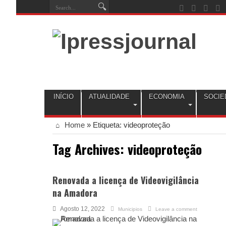
INÍCIO
ATUALIDADE
ECONOMIA
SOCIE
Home
»
Etiqueta:
videoproteção
Tag Archives:
videoproteção
Renovada a licença de Videovigilância
na Amadora
Agosto 12, 2022
Municipios
Leave a comment