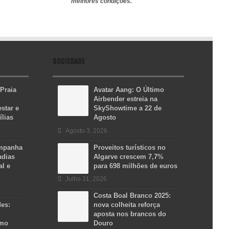
melhores condições.
SOCIEDADE
 Praia
Avatar Aang: O Último
Airbender estreia na
star e
SkyShowtime a 22 de
ílias
Agosto
Agosto 3, 2026
ampanha
Proveitos turísticos no
adias
Algarve crescem 7,7%
al e
para 698 milhões de euros
Julho 31, 2026
Costa Boal Branco 2025:
des:
nova colheita reforça
aposta nos brancos do
smo
Douro