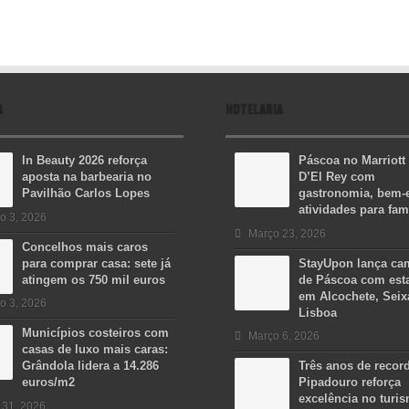
A
HOTELARIA
In Beauty 2026 reforça
Páscoa no Marriott
aposta na barbearia no
D’El Rey com
Pavilhão Carlos Lopes
gastronomia, bem-e
atividades para fam
o 3, 2026
Março 23, 2026
Concelhos mais caros
para comprar casa: sete já
StayUpon lança c
atingem os 750 mil euros
de Páscoa com est
em Alcochete, Seix
o 3, 2026
Lisboa
Municípios costeiros com
Março 6, 2026
casas de luxo mais caras:
Grândola lidera a 14.286
Três anos de recor
euros/m2
Pipadouro reforça
excelência no turi
 31, 2026