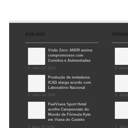
ATUALIDADE
ECONOMI
Visão Zero: ANSR assina
compromissos com
Coimbra e Autoestradas
Julho 24, 2026
Agost
Produção de metadona:
ICAD alarga acordo com
Laboratório Nacional
Julho 24, 2026
Agost
FeelViana Sport Hotel
acolhe Campeonato do
Mundo de Fórmula Kyte
em Viana do Castelo
Maio 15, 2026
Julho