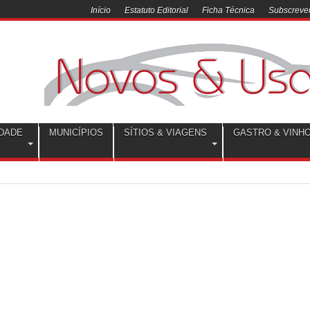
Início
Estatuto Editorial
Ficha Técnica
Subscrever
DADE
MUNICÍPIOS
SÍTIOS & VIAGENS
GASTRO & VINH