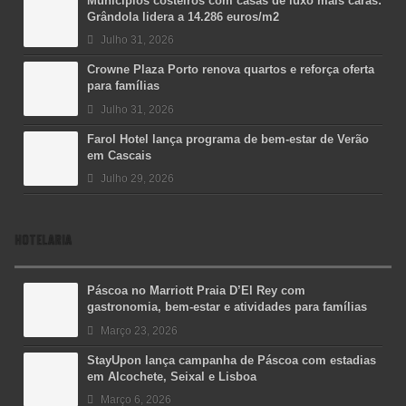
Municípios costeiros com casas de luxo mais caras:
Grândola lidera a 14.286 euros/m2
Julho 31, 2026
Crowne Plaza Porto renova quartos e reforça oferta
para famílias
Julho 31, 2026
Farol Hotel lança programa de bem-estar de Verão
em Cascais
Julho 29, 2026
HOTELARIA
Páscoa no Marriott Praia D’El Rey com
gastronomia, bem-estar e atividades para famílias
Março 23, 2026
StayUpon lança campanha de Páscoa com estadias
em Alcochete, Seixal e Lisboa
Março 6, 2026