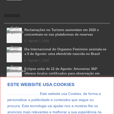
SOCIEDADE
Reclamações no Turismo aumentam em 2026 e
concentram-se nas plataformas de reservas
Agosto 7, 2026
Dia Internacional do Orgasmo Feminino assinala-se
a 8 de Agosto: uma efeméride nascida no Brasil
Agosto 7, 2026
Eclipse solar de 12 de Agosto: Amoreiras 360º
oferece óculos certificados para observação em
Lisboa
ESTE WEBSITE USA COOKIES
Agosto 7, 2026
Lua Afonso vence prémio internacional de liderança
. . . . . . . . . . . . . . . . Este website usa Cookies, de forma a
em engenharia espacial nos EUA
personalizar a publicidade e conteúdos que segue ou
Agosto 7, 2026
procura. Esta tecnologia vai ajudar-nos a mostrar-lhe os
anúncios mais relevantes e melhorar a sua experiência na
Preparar o carro para as férias de Verão