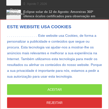
Agosto 7, 2026
Eclipse solar de 12 de Agosto: Amoreiras 360º
oferece óculos certificados para observação em
Lisboa
ESTE WEBSITE USA COOKIES
Agosto 7, 2026
Lua Afonso vence prémio internacional de liderança
. . . . . . . . . . . . . . . . Este website usa Cookies, de forma a
em engenharia espacial nos EUA
personalizar a publicidade e conteúdos que segue ou
Agosto 7, 2026
procura. Esta tecnologia vai ajudar-nos a mostrar-lhe os
anúncios mais relevantes e melhorar a sua experiência na
Preparar o carro para as férias de Verão
Internet. Também utilizamos esta tecnologia para medir os
Agosto 5, 2026
resultados ou alinhar os conteúdos do nosso website. Porque
a sua privacidade é importante para nós, estamos a pedir a
sua autorização para usar esta tecnologia.
LER MAIS
ACEITAR
© Copyright 2012/2026 IpressJournal, Direitos
Reservados. |
Estatuto Editorial
|
Ficha Técnica
|
REJEITAR
CONTATO
|
SUBSCREVER NEWSLETTER
|
SpringParty
|
Suporte Técnico
|