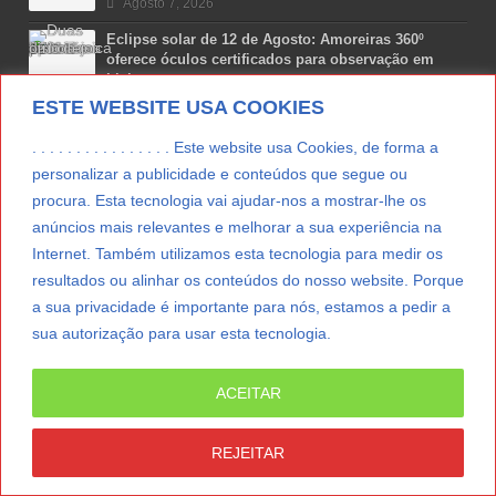
Agosto 7, 2026
Eclipse solar de 12 de Agosto: Amoreiras 360º
oferece óculos certificados para observação em
Lisboa
ESTE WEBSITE USA COOKIES
Agosto 7, 2026
Lua Afonso vence prémio internacional de liderança
. . . . . . . . . . . . . . . . Este website usa Cookies, de forma a
em engenharia espacial nos EUA
personalizar a publicidade e conteúdos que segue ou
Agosto 7, 2026
procura. Esta tecnologia vai ajudar-nos a mostrar-lhe os
anúncios mais relevantes e melhorar a sua experiência na
Preparar o carro para as férias de Verão
Internet. Também utilizamos esta tecnologia para medir os
Agosto 5, 2026
resultados ou alinhar os conteúdos do nosso website. Porque
a sua privacidade é importante para nós, estamos a pedir a
sua autorização para usar esta tecnologia.
LER MAIS
ACEITAR
© Copyright 2012/2026 IpressJournal, Direitos
Reservados. |
Estatuto Editorial
|
Ficha Técnica
|
REJEITAR
CONTATO
|
SUBSCREVER NEWSLETTER
|
SpringParty
|
Suporte Técnico
|