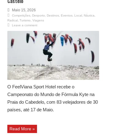
Castelo
Maio 15, 2026
Competições
,
Desporto
,
Destinos
,
Eventos
,
Local
,
Náutica
,
Radical
,
Turismo
,
Viagens
Leave a comment
O FeelViana Sport Hotel recebe o
Campeonato do Mundo de Fórmula Kyte na
Praia do Cabedelo, com 83 velejadores de 30
países, até 17 de Maio.
Read More »