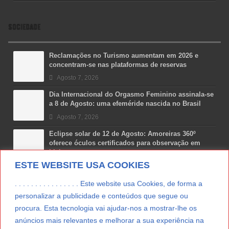
SOCIEDADE
Reclamações no Turismo aumentam em 2026 e
concentram-se nas plataformas de reservas
Agosto 7, 2026
Dia Internacional do Orgasmo Feminino assinala-se
a 8 de Agosto: uma efeméride nascida no Brasil
Agosto 7, 2026
Eclipse solar de 12 de Agosto: Amoreiras 360º
oferece óculos certificados para observação em
Lisboa
ESTE WEBSITE USA COOKIES
Agosto 7, 2026
Lua Afonso vence prémio internacional de liderança
. . . . . . . . . . . . . . . . Este website usa Cookies, de forma a
em engenharia espacial nos EUA
personalizar a publicidade e conteúdos que segue ou
Agosto 7, 2026
procura. Esta tecnologia vai ajudar-nos a mostrar-lhe os
anúncios mais relevantes e melhorar a sua experiência na
Preparar o carro para as férias de Verão