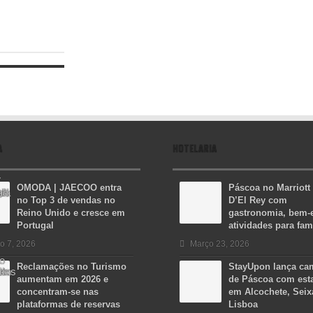
A
HOTELARIA
OMODA | JAECOO entra
Páscoa no Marriott
no Top 3 de vendas no
D’El Rey com
Reino Unido e cresce em
gastronomia, bem-e
Portugal
atividades para fam
o 7, 2026
Março 23, 2026
Reclamações no Turismo
StayUpon lança c
aumentam em 2026 e
de Páscoa com est
concentram-se nas
em Alcochete, Seix
plataformas de reservas
Lisboa