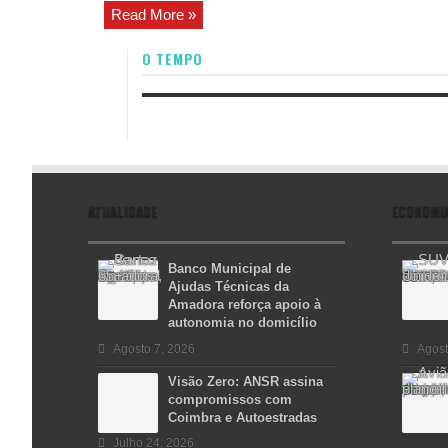
Read More »
O TEMPO
ATUALIDADE
ECONOMI
Banco Municipal de
Ajudas Técnicas da
Amadora reforça apoio à
autonomia no domicílio
Agosto 7, 2026
Agost
Visão Zero: ANSR assina
compromissos com
Coimbra e Autoestradas
Julho 24, 2026