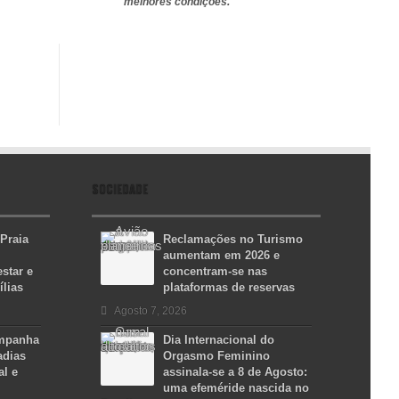
melhores condições.
SOCIEDADE
 Praia
Reclamações no Turismo
aumentam em 2026 e
star e
concentram-se nas
ílias
plataformas de reservas
Agosto 7, 2026
ampanha
Dia Internacional do
adias
Orgasmo Feminino
al e
assinala-se a 8 de Agosto:
uma efeméride nascida no