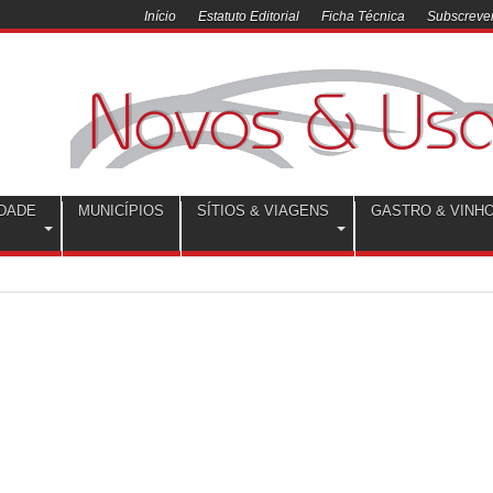
Início
Estatuto Editorial
Ficha Técnica
Subscrever
DADE
MUNICÍPIOS
SÍTIOS & VIAGENS
GASTRO & VINH