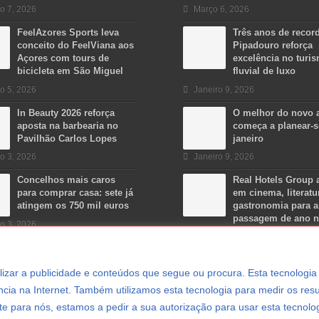
o 7, 2026
Março 6, 2026
FeelAzores Sports leva
Três anos de recor
conceito do FeelViana aos
Pipadouro reforça
Açores com tours de
excelência no turi
bicicleta em São Miguel
fluvial de luxo
o 5, 2026
Janeiro 9, 2026
In Beauty 2026 reforça
O melhor do novo 
aposta na barbearia no
começa a planear-
Pavilhão Carlos Lopes
janeiro
o 3, 2026
Janeiro 9, 2026
Concelhos mais caros
Real Hotels Group 
para comprar casa: sete já
em cinema, literatu
atingem os 750 mil euros
gastronomia para a
passagem de ano 
o 3, 2026
Algarve
Dezembro 15, 2025
ersonalizar a publicidade e conteúdos que segue ou procura. Esta tecnologi
cia na Internet. Também utilizamos esta tecnologia para medir os resu
e para nós, estamos a pedir a sua autorização para usar esta tecnolo