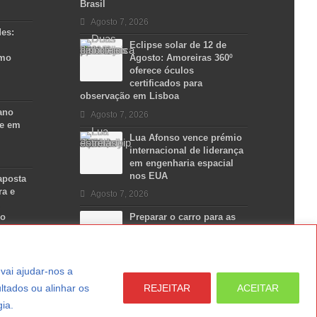
Brasil
Agosto 7, 2026
des:
Eclipse solar de 12 de
smo
Agosto: Amoreiras 360º
oferece óculos
certificados para
observação em Lisboa
ano
Agosto 7, 2026
se em
Lua Afonso vence prémio
internacional de liderança
em engenharia espacial
nos EUA
aposta
ra e
Agosto 7, 2026
no
Preparar o carro para as
férias de Verão
Agosto 5, 2026
a vai ajudar-nos a
ltados ou alinhar os
REJEITAR
ACEITAR
gia.
LER MAIS