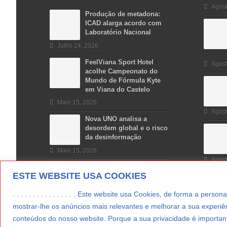
Agost
Produção de metadona:
ICAD alarga acordo com
Laboratório Nacional
Julho 24, 2026
FeelViana Sport Hotel
Agost
acolhe Campeonato do
Mundo de Fórmula Kyte
em Viana do Castelo
Maio 15, 2026
Agost
Nova UNO analisa a
desordem global e o risco
da desinformação
Maio 15, 2026
Agost
ESTE WEBSITE USA COOKIES
. . . . . . . . . . . . . . . . Este website usa Cookies, de forma a p
mostrar-lhe os anúncios mais relevantes e melhorar a sua experiên
conteúdos do nosso website. Porque a sua privacidade é important