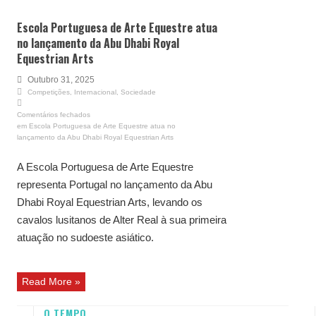
Escola Portuguesa de Arte Equestre atua
no lançamento da Abu Dhabi Royal
Equestrian Arts
Outubro 31, 2025
Competições
,
Internacional
,
Sociedade
Comentários fechados
em Escola Portuguesa de Arte Equestre atua no
lançamento da Abu Dhabi Royal Equestrian Arts
A Escola Portuguesa de Arte Equestre
representa Portugal no lançamento da Abu
Dhabi Royal Equestrian Arts, levando os
cavalos lusitanos de Alter Real à sua primeira
atuação no sudoeste asiático.
Read More »
O TEMPO