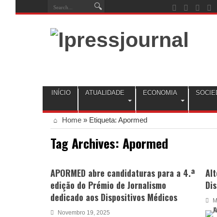
INÍCIO
ATUALIDADE
ECONOMIA
SOCIE
Home
»
Etiqueta:
Apormed
Tag Archives:
Apormed
APORMED abre candidaturas para a 4.ª
Al
edição do Prémio de Jornalismo
Dis
dedicado aos Dispositivos Médicos
M
Novembro 19, 2025