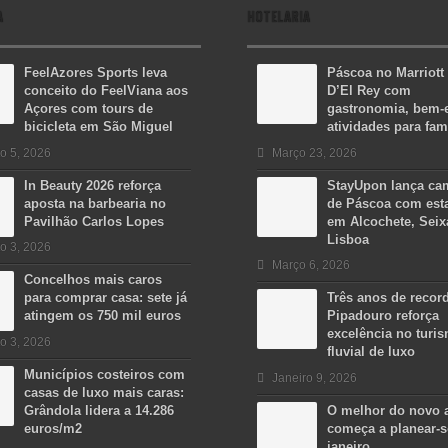
A
HOTELARIA
FeelAzores Sports leva
Páscoa no Marriott
conceito do FeelViana aos
D’El Rey com
Açores com tours de
gastronomia, bem-e
bicicleta em São Miguel
atividades para fam
o 5, 2026
Março 23, 2026
In Beauty 2026 reforça
StayUpon lança c
aposta na barbearia no
de Páscoa com est
Pavilhão Carlos Lopes
em Alcochete, Seix
Lisboa
o 3, 2026
Março 6, 2026
Concelhos mais caros
para comprar casa: sete já
Três anos de recor
atingem os 750 mil euros
Pipadouro reforça
excelência no turi
o 3, 2026
fluvial de luxo
Municípios costeiros com
Janeiro 9, 2026
casas de luxo mais caras:
Grândola lidera a 14.286
O melhor do novo 
euros/m2
começa a planear-
janeiro