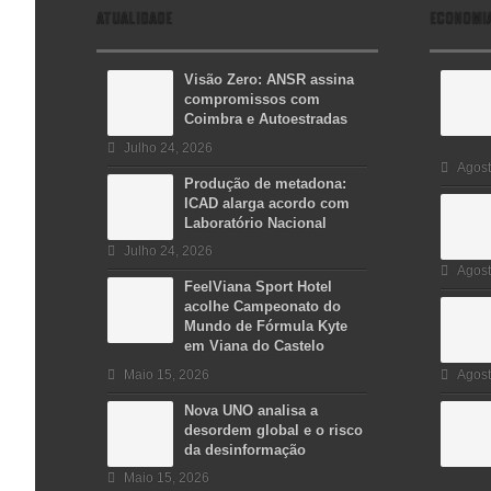
ATUALIDADE
ECONOMI
Visão Zero: ANSR assina
compromissos com
Coimbra e Autoestradas
Julho 24, 2026
Agost
Produção de metadona:
ICAD alarga acordo com
Laboratório Nacional
Julho 24, 2026
Agost
FeelViana Sport Hotel
acolhe Campeonato do
Mundo de Fórmula Kyte
em Viana do Castelo
Maio 15, 2026
Agost
Nova UNO analisa a
desordem global e o risco
da desinformação
Maio 15, 2026