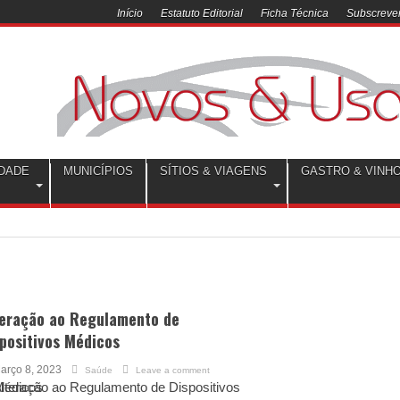
Início
Estatuto Editorial
Ficha Técnica
Subscrever
DADE
MUNICÍPIOS
SÍTIOS & VIAGENS
GASTRO & VINH
teração ao Regulamento de
positivos Médicos
arço 8, 2023
Saúde
Leave a comment