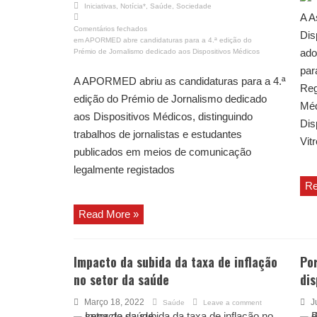
Iniciativas
,
Notícia*
,
Saúde
,
Sociedade
A A
Comentários fechados
Dis
em APORMED abre candidaturas para a 4.ª edição do
ado
Prémio de Jornalismo dedicado aos Dispositivos Médicos
par
A APORMED abriu as candidaturas para a 4.ª
Reg
edição do Prémio de Jornalismo dedicado
Méd
aos Dispositivos Médicos, distinguindo
Dis
trabalhos de jornalistas e estudantes
Vit
publicados em meios de comunicação
legalmente registados
Re
Read More »
Impacto da subida da taxa de inflação
Po
no setor da saúde
dis
Março 18, 2022
J
Saúde
Leave a comment