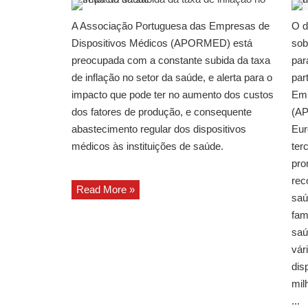
A Associação Portuguesa das Empresas de
O d
Dispositivos Médicos (APORMED) está
sob
preocupada com a constante subida da taxa
par
de inflação no setor da saúde, e alerta para o
par
impacto que pode ter no aumento dos custos
Emp
dos fatores de produção, e consequente
(A
abastecimento regular dos dispositivos
Eur
médicos às instituições de saúde.
ter
pro
rec
Read More »
saú
fam
saú
vár
dis
mil
...