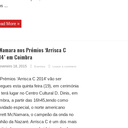
s ...
ad More »
Namara nos Prémios ‘Arrisca C
14’ em Coimbra
evereiro 18, 2015
Eventos
Leave a comment
Prémios ‘Arrisca C 2014’ vão ser
regues esta quinta feira (19), em cerimónia
 terá lugar no Centro Cultural D. Dinis, em
mbra, a partir das 16h45,tendo como
vidado especial, o norte americano
rett McNamara, o campeão da onda no
hão da Nazaré. Arrisca C é um dos mais