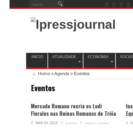
INÍCIO
ATUALIDADE
ECONOMIA
SOCIE
Home
»
Agenda
»
Eventos
Eventos
Mercado Romano recria os Ludi
Ina
Florales nas Ruinas Romanas de Tróia
Equ
Abril 24, 2015
A
Eventos
Leave a comment