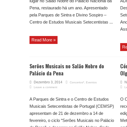
lugar no Salão Nobre do Palácio Nacional da
ADR
Pena, restaurado há um ano. Apresentado
Des
pela Parques de Sintra e Divino Sospiro –
Set
Centro de Estudos Musicais Setecentistas ...
Ano
Ass
Read More »
Re
Serões Musicais no Salão Nobre do
Cór
Palácio da Pena
Ol
Dezembro 3, 2014
N
Concertos*
,
Eventos
Leave a comment
L
A Parques de Sintra e o Centro de Estudos
O C
Musicais Setecentistas de Portugal (CEMSP)
rec
apresentam de 21 de dezembro a 14 de
edi
fevereiro, o ciclo “Serões Musicais no Palácio
Met