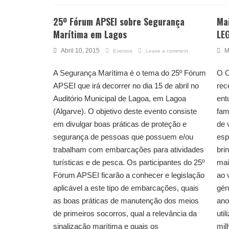
25º Fórum APSEI sobre Segurança
Ma
Marítima em Lagos
LE
Abril 10, 2015
M
Eventos
Leave a comment
A Segurança Marítima é o tema do 25º Fórum
O C
APSEI que irá decorrer no dia 15 de abril no
rec
Auditório Municipal de Lagoa, em Lagoa
ent
(Algarve). O objetivo deste evento consiste
fam
em divulgar boas práticas de proteção e
de 
segurança de pessoas que possuem e/ou
esp
trabalham com embarcações para atividades
bri
turísticas e de pesca. Os participantes do 25º
mai
Fórum APSEI ficarão a conhecer e legislação
ao 
aplicável a este tipo de embarcações, quais
gén
as boas práticas de manutenção dos meios
ano
de primeiros socorros, qual a relevância da
uti
sinalização marítima e quais os
mil