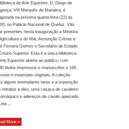
iblioteca de Arte Equestre, D. Diogo de
gança, VIII Marquês de Marialva, é
ugurada na próxima quarta feira (22) às
00, no Palácio Nacional de Queluz. Vão
ar presentes nesta inauguração a Ministra
Agricultura e do Mar, Assunção Cristas e
é Ferreira Gomes o Secretário de Estado
Ensino Superior. Esta é a única biblioteca
Arte Equestre aberta ao público, com
00 títulos impressos e manuscritos e 165
vuras e estampas originais. A coleção
lui alguns exemplares raros e a exposição
s retratos a óleo, uma casaca de cavaleiro
romáquico e adereços de cavalo ajaezado.
eia ...
ad More »