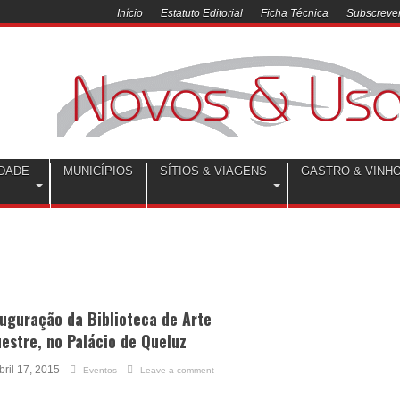
Início
Estatuto Editorial
Ficha Técnica
Subscrever
DADE
MUNICÍPIOS
SÍTIOS & VIAGENS
GASTRO & VINH
uguração da Biblioteca de Arte
estre, no Palácio de Queluz
bril 17, 2015
Eventos
Leave a comment