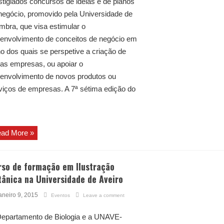
stigiados concursos de ideias e de planos
negócio, promovido pela Universidade de
mbra, que visa estimular o
envolvimento de conceitos de negócio em
no dos quais se perspetive a criação de
as empresas, ou apoiar o
envolvimento de novos produtos ou
viços de empresas. A 7ª sétima edição do
ad More »
rso de formação em Ilustração
ânica na Universidade de Aveiro
aneiro 9, 2015
Eventos
Leave a comment
epartamento de Biologia e a UNAVE-