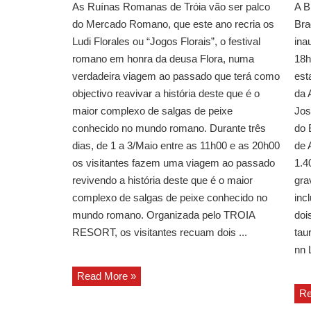
As Ruínas Romanas de Tróia vão ser palco
A B
do Mercado Romano, que este ano recria os
Bra
Ludi Florales ou “Jogos Florais”, o festival
ina
romano em honra da deusa Flora, numa
18h
verdadeira viagem ao passado que terá como
est
objectivo reavivar a história deste que é o
da 
maior complexo de salgas de peixe
Jos
conhecido no mundo romano. Durante três
do 
dias, de 1 a 3/Maio entre as 11h00 e as 20h00
de 
os visitantes fazem uma viagem ao passado
1.4
revivendo a história deste que é o maior
gra
complexo de salgas de peixe conhecido no
inc
mundo romano. Organizada pelo TROIA
doi
RESORT, os visitantes recuam dois ...
tau
nn L
Read More »
Re