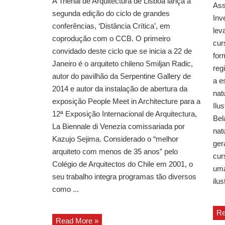
A Trienal de Arquitectura de Lisboa lança a
Ass
segunda edição do ciclo de grandes
Inv
conferências, ‘Distância Crítica’, em
lev
coprodução com o CCB. O primeiro
cur
convidado deste ciclo que se inicia a 22 de
for
Janeiro é o arquiteto chileno Smiljan Radic,
reg
autor do pavilhão da Serpentine Gallery de
a e
2014 e autor da instalação de abertura da
nat
exposição People Meet in Architecture para a
Ilu
12ª Exposição Internacional de Arquitectura,
Bel
La Biennale di Venezia comissariada por
nat
Kazujo Sejima. Considerado o “melhor
ger
arquiteto com menos de 35 anos” pelo
cur
Colégio de Arquitectos do Chile em 2001, o
uma
seu trabalho integra programas tão diversos
ilus
como ...
Re
Read More »