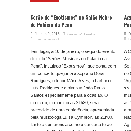
Serão de “Exotismos” no Salão Nobre
Agr
do Palácio da Pena
Po
Janeiro 9, 2015
D
Concertos*
,
Eventos
Leave a comment
L
Tem lugar, a 10 de janeiro, o segundo evento
A C
do ciclo “Serões Musicais no Palácio da
Ass
Pena”, intitulado “Exotismos”, que conta com
Set
um concerto que junta a soprano Dora
no 
Rodrigues, o tenor Mário Alves, o barítono
“Ag
Luís Rodrigues e o pianista João Paulo
sis
Santos especialmente para a ocasião. O
mun
concerto, com início às 21h30, será
às 
precedido de uma conferência, apresentada
a p
pela musicóloga Luísa Cymbron, às 21h00.
Nac
Tanto a conferência como o concerto terão
Agr