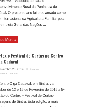
EPES – Associação para o
envolvimento Rural da Península de
úbal. O presente ano foi proclamado como
 Internacional da Agricultura Familiar pela
embleia Geral das Nações ...
ad More »
tex o Festival de Curtas no Centro
ga Cadaval
ovembro 28, 2014
Eventos
eave a comment
entro Olga Cadaval, em Sintra, vai
eber de 12 e 15 de Fevereiro de 2015 a 5ª
ção do Córtex – Festival de Curtas-
ragens de Sintra. Esta edição, a mais