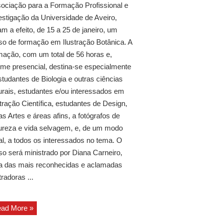
ociação para a Formação Profissional e
estigação da Universidade de Aveiro,
am a efeito, de 15 a 25 de janeiro, um
so de formação em Ilustração Botânica. A
mação, com um total de 56 horas e,
ime presencial, destina-se especialmente
studantes de Biologia e outras ciências
urais, estudantes e/ou interessados em
stração Científica, estudantes de Design,
as Artes e áreas afins, a fotógrafos de
ureza e vida selvagem, e, de um modo
al, a todos os interessados no tema. O
so será ministrado por Diana Carneiro,
 das mais reconhecidas e aclamadas
tradoras ...
ad More »