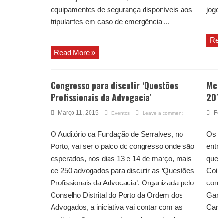
equipamentos de segurança disponíveis aos
jogo
tripulantes em caso de emergência ...
Re
Read More »
Congresso para discutir ‘Questões
Mc
Profissionais da Advogacia’
20
Março 11, 2015
F
Eventos
Leave a comment
O Auditório da Fundação de Serralves, no
Os 
Porto, vai ser o palco do congresso onde são
ent
esperados, nos dias 13 e 14 de março, mais
que
de 250 advogados para discutir as ‘Questões
Coi
Profissionais da Advocacia’. Organizada pelo
con
Conselho Distrital do Porto da Ordem dos
Gar
Advogados, a iniciativa vai contar com as
Can